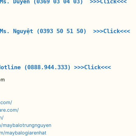
 Ms. Duyên (0369 03 04 03) >>>Click<<<
 Ms. Nguyệt (0393 50 51 50) >>>Click<<<
Hotline (0888.944.333)
>>>Click<<<
om
.com/
are.com/
m/
m/maybalotrungnguyen
om/maybalogiarenhat