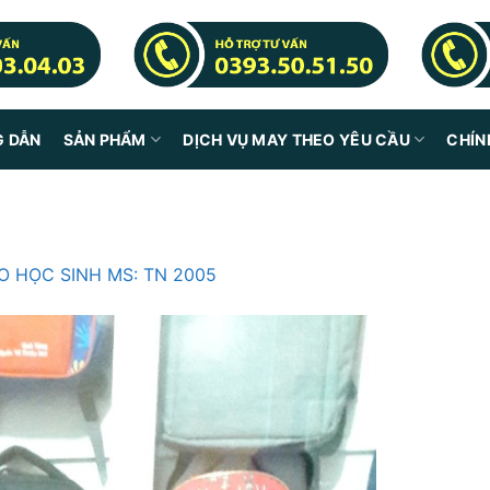
G DẪN
SẢN PHẨM
DỊCH VỤ MAY THEO YÊU CẦU
CHÍN
O HỌC SINH MS: TN 2005