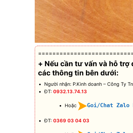
==========================
+ Nếu cần tư vấn và hỗ trợ
các thông tin bên dưới:
Người nhận: P.Kinh doanh – Công Ty T
ĐT:
0932.13.74.13
Goi/Chat Zalo
Hoặc
ĐT:
0369 03 04 03