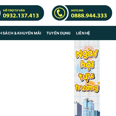
H SÁCH & KHUYẾN MÃI
TUYỂN DỤNG
LIÊN HỆ