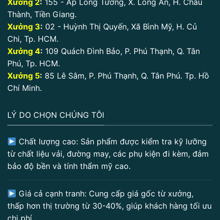
Xưởng 2
:
155 - Ấp Long Tường, X. Long An, H. Châu
Thành, Tiền Giang.
Xưởng 3
:
02 - Huỳnh Thị Quyến, Xã Bình Mỹ, H. Củ
Chi, Tp. HCM.
Xưởng 4
:
109 Quách Đình Bảo, P. Phú Thạnh, Q. Tân
Phú, Tp. HCM.
Xưởng 5
:
85 Lê Sâm, P. Phú Thạnh, Q. Tân Phú. Tp. Hồ
Chí Minh.
LÝ DO CHỌN CHÚNG TÔI
Chất lượng cao: Sản phẩm được kiểm tra kỹ lưỡng
từ chất liệu vải, đường may, các phụ kiện đi kèm, đảm
bảo độ bền và tính thẩm mỹ cao.
Giá cả cạnh tranh: Cung cấp giá gốc từ xưởng,
thấp hơn thị trường từ 30-40%, giúp khách hàng tối ưu
chi phí.