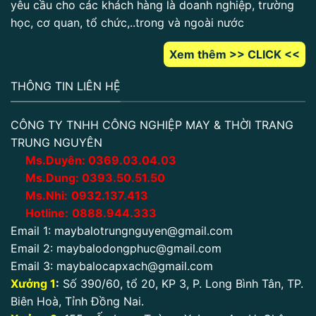
yêu cầu cho các khách hàng là doanh nghiệp, trường
học, cơ quan, tổ chức,..trong và ngoài nước
Xem thêm >> CLICK <<
THÔNG TIN LIÊN HỆ
CÔNG TY TNHH CÔNG NGHIỆP MAY & THỜI TRANG
TRUNG NGUYÊN
Ms.Duyên:
0
369.03.04.03
Ms.Dung:
0393.50.51.50
Ms.Nhi:
0932.137.413
Hotline:
0888.944.333
Email 1:
maybalotrungnguyen@gmail.com
Email 2:
maybalodongphuc@gmail.com
Email 3:
maybalocapxach@gmail.com
Xưởng 1
:
Số 390/60, tổ 20, KP 3, P. Long Bình Tân, TP.
Biên Hoà, Tỉnh Đồng Nai.