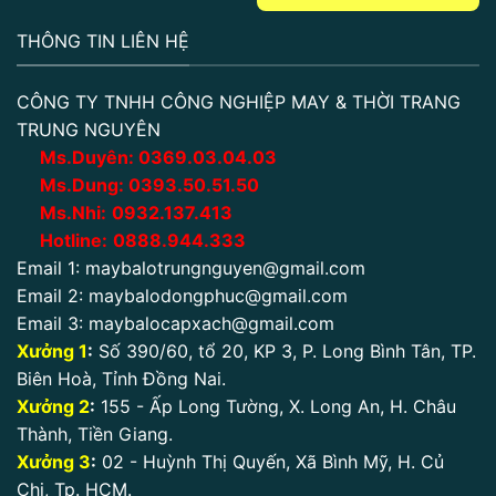
THÔNG TIN LIÊN HỆ
CÔNG TY TNHH CÔNG NGHIỆP MAY & THỜI TRANG
TRUNG NGUYÊN
Ms.Duyên:
0
369.03.04.03
Ms.Dung:
0393.50.51.50
Ms.Nhi:
0932.137.413
Hotline:
0888.944.333
Email 1:
maybalotrungnguyen@gmail.com
Email 2:
maybalodongphuc@gmail.com
Email 3:
maybalocapxach@gmail.com
Xưởng 1
:
Số 390/60, tổ 20, KP 3, P. Long Bình Tân, TP.
Biên Hoà, Tỉnh Đồng Nai.
Xưởng 2
:
155 - Ấp Long Tường, X. Long An, H. Châu
Thành, Tiền Giang.
Xưởng 3
:
02 - Huỳnh Thị Quyến, Xã Bình Mỹ, H. Củ
Chi, Tp. HCM.