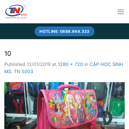
Skip
to
content
HOTLINE: 0888.944.333
10
Published
12/01/2019
at
1280 × 720
in
CẶP HỌC SINH
MS: TN 5003