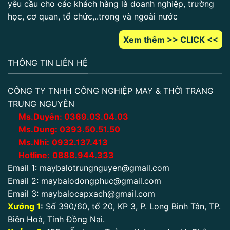
yêu cầu cho các khách hàng là doanh nghiệp, trường
học, cơ quan, tổ chức,..trong và ngoài nước
Xem thêm >> CLICK <<
THÔNG TIN LIÊN HỆ
CÔNG TY TNHH CÔNG NGHIỆP MAY & THỜI TRANG
TRUNG NGUYÊN
Ms.Duyên:
0
369.03.04.03
Ms.Dung:
0393.50.51.50
Ms.Nhi:
0932.137.413
Hotline:
0888.944.333
Email 1:
maybalotrungnguyen@gmail.com
Email 2:
maybalodongphuc@gmail.com
Email 3:
maybalocapxach@gmail.com
Xưởng 1
:
Số 390/60, tổ 20, KP 3, P. Long Bình Tân, TP.
Biên Hoà, Tỉnh Đồng Nai.