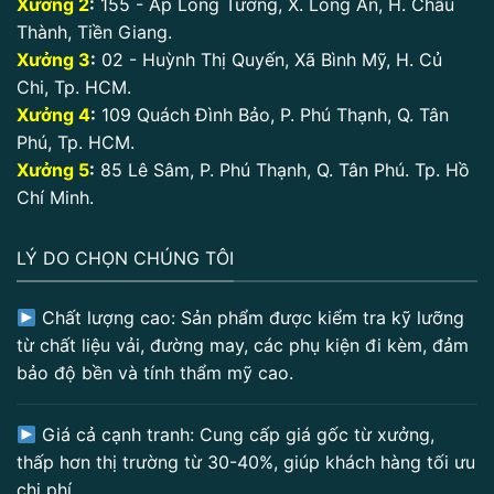
Xưởng 2
:
155 - Ấp Long Tường, X. Long An, H. Châu
Thành, Tiền Giang.
Xưởng 3
:
02 - Huỳnh Thị Quyến, Xã Bình Mỹ, H. Củ
Chi, Tp. HCM.
Xưởng 4
:
109 Quách Đình Bảo, P. Phú Thạnh, Q. Tân
Phú, Tp. HCM.
Xưởng 5
:
85 Lê Sâm, P. Phú Thạnh, Q. Tân Phú. Tp. Hồ
Chí Minh.
LÝ DO CHỌN CHÚNG TÔI
Chất lượng cao: Sản phẩm được kiểm tra kỹ lưỡng
từ chất liệu vải, đường may, các phụ kiện đi kèm, đảm
bảo độ bền và tính thẩm mỹ cao.
Giá cả cạnh tranh: Cung cấp giá gốc từ xưởng,
thấp hơn thị trường từ 30-40%, giúp khách hàng tối ưu
chi phí.