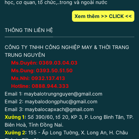
học, cơ quan, tổ chức,..trong và ngoài nước
Xem thêm >> CLICK <<
THÔNG TIN LIÊN HỆ
CÔNG TY TNHH CÔNG NGHIỆP MAY & THỜI TRANG
TRUNG NGUYÊN
Ms.Duyên:
0
369.03.04.03
Ms.Dung:
0393.50.51.50
Ms.Nhi:
0932.137.413
Hotline:
0888.944.333
Email 1:
maybalotrungnguyen@gmail.com
Email 2:
maybalodongphuc@gmail.com
Email 3:
maybalocapxach@gmail.com
Xưởng 1
:
Số 390/60, tổ 20, KP 3, P. Long Bình Tân, TP.
Biên Hoà, Tỉnh Đồng Nai.
Xưởng 2
:
155 - Ấp Long Tường, X. Long An, H. Châu