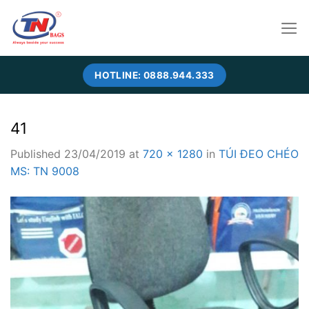
Skip
to
content
HOTLINE: 0888.944.333
41
Published
23/04/2019
at
720 × 1280
in
TÚI ĐEO CHÉO
MS: TN 9008