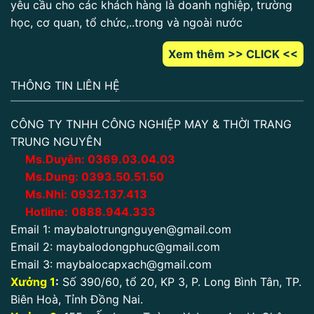
yêu cầu cho các khách hàng là doanh nghiệp, trường
học, cơ quan, tổ chức,..trong và ngoài nước
Xem thêm >> CLICK <<
THÔNG TIN LIÊN HỆ
CÔNG TY TNHH CÔNG NGHIỆP MAY & THỜI TRANG
TRUNG NGUYÊN
Ms.Duyên:
0
369.03.04.03
Ms.Dung:
0393.50.51.50
Ms.Nhi:
0932.137.413
Hotline:
0888.944.333
Email 1:
maybalotrungnguyen@gmail.com
Email 2:
maybalodongphuc@gmail.com
Email 3:
maybalocapxach@gmail.com
Xưởng 1
:
Số 390/60, tổ 20, KP 3, P. Long Bình Tân, TP.
Biên Hoà, Tỉnh Đồng Nai.