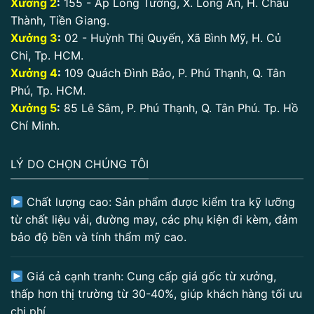
Xưởng 2
:
155 - Ấp Long Tường, X. Long An, H. Châu
Thành, Tiền Giang.
Xưởng 3
:
02 - Huỳnh Thị Quyến, Xã Bình Mỹ, H. Củ
Chi, Tp. HCM.
Xưởng 4
:
109 Quách Đình Bảo, P. Phú Thạnh, Q. Tân
Phú, Tp. HCM.
Xưởng 5
:
85 Lê Sâm, P. Phú Thạnh, Q. Tân Phú. Tp. Hồ
Chí Minh.
LÝ DO CHỌN CHÚNG TÔI
Chất lượng cao: Sản phẩm được kiểm tra kỹ lưỡng
từ chất liệu vải, đường may, các phụ kiện đi kèm, đảm
bảo độ bền và tính thẩm mỹ cao.
Giá cả cạnh tranh: Cung cấp giá gốc từ xưởng,
thấp hơn thị trường từ 30-40%, giúp khách hàng tối ưu
chi phí.