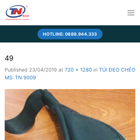
Skip
to
content
HOTLINE: 0888.944.333
49
Published
23/04/2019
at
720 × 1280
in
TÚI ĐEO CHÉO
MS: TN 9009