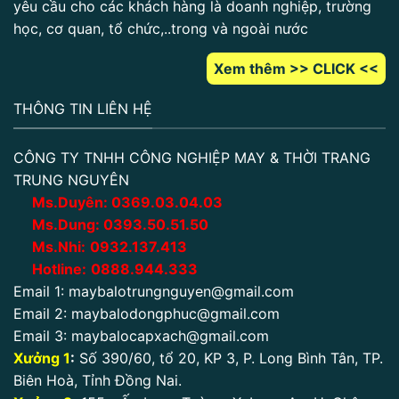
yêu cầu cho các khách hàng là doanh nghiệp, trường
học, cơ quan, tổ chức,..trong và ngoài nước
Xem thêm >> CLICK <<
THÔNG TIN LIÊN HỆ
CÔNG TY TNHH CÔNG NGHIỆP MAY & THỜI TRANG
TRUNG NGUYÊN
Ms.Duyên:
0
369.03.04.03
Ms.Dung:
0393.50.51.50
Ms.Nhi:
0932.137.413
Hotline:
0888.944.333
Email 1:
maybalotrungnguyen@gmail.com
Email 2:
maybalodongphuc@gmail.com
Email 3:
maybalocapxach@gmail.com
Xưởng 1
:
Số 390/60, tổ 20, KP 3, P. Long Bình Tân, TP.
Biên Hoà, Tỉnh Đồng Nai.