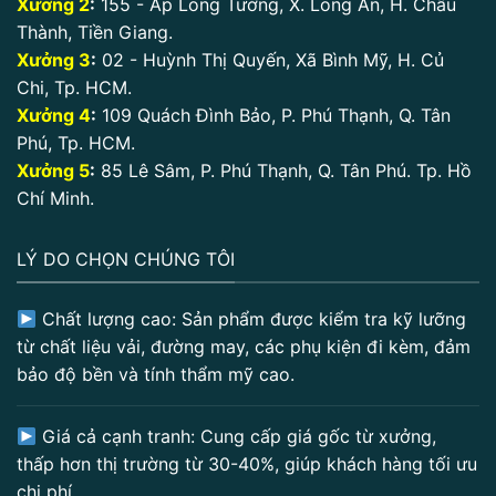
Xưởng 2
:
155 - Ấp Long Tường, X. Long An, H. Châu
Thành, Tiền Giang.
Xưởng 3
:
02 - Huỳnh Thị Quyến, Xã Bình Mỹ, H. Củ
Chi, Tp. HCM.
Xưởng 4
:
109 Quách Đình Bảo, P. Phú Thạnh, Q. Tân
Phú, Tp. HCM.
Xưởng 5
:
85 Lê Sâm, P. Phú Thạnh, Q. Tân Phú. Tp. Hồ
Chí Minh.
LÝ DO CHỌN CHÚNG TÔI
Chất lượng cao: Sản phẩm được kiểm tra kỹ lưỡng
từ chất liệu vải, đường may, các phụ kiện đi kèm, đảm
bảo độ bền và tính thẩm mỹ cao.
Giá cả cạnh tranh: Cung cấp giá gốc từ xưởng,
thấp hơn thị trường từ 30-40%, giúp khách hàng tối ưu
chi phí.