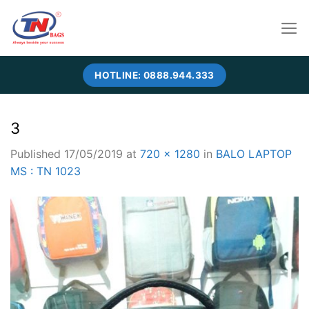
Skip
to
content
HOTLINE: 0888.944.333
3
Published
17/05/2019
at
720 × 1280
in
BALO LAPTOP
MS : TN 1023