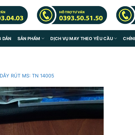
G DẪN
SẢN PHẨM
DỊCH VỤ MAY THEO YÊU CẦU
CHÍN
 DÂY RÚT MS: TN 14005