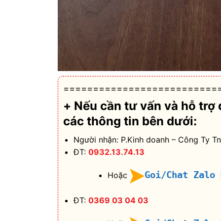
==========================
+ Nếu cần tư vấn và hỗ trợ
các thông tin bên dưới:
Người nhận: P.Kinh doanh – Công Ty T
ĐT:
0932.13.74.13
Goi/Chat Zalo
Hoặc
ĐT:
0369 03 04 03