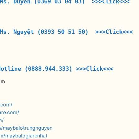
 Ms. Duyên (0369 03 04 03) >>>Click<<<
 Ms. Nguyệt (0393 50 51 50) >>>Click<<<
Hotline (0888.944.333)
>>>Click<<<
om
.com/
are.com/
m/
m/maybalotrungnguyen
om/maybalogiarenhat