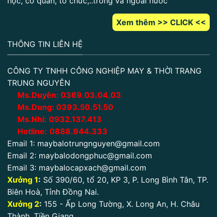
học, cơ quan, tổ chức,..trong và ngoài nước
Xem thêm >> CLICK <<
THÔNG TIN LIÊN HỆ
CÔNG TY TNHH CÔNG NGHIỆP MAY & THỜI TRANG
TRUNG NGUYÊN
Ms.Duyên:
0
369.03.04.03
Ms.Dung:
0393.50.51.50
Ms.Nhi:
0932.137.413
Hotline:
0888.944.333
Email 1:
maybalotrungnguyen@gmail.com
Email 2:
maybalodongphuc@gmail.com
Email 3:
maybalocapxach@gmail.com
Xưởng 1
:
Số 390/60, tổ 20, KP 3, P. Long Bình Tân, TP.
Biên Hoà, Tỉnh Đồng Nai.
Xưởng 2
:
155 - Ấp Long Tường, X. Long An, H. Châu
Thành, Tiền Giang.