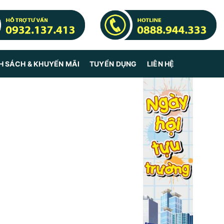
H SÁCH & KHUYẾN MÃI
TUYỂN DỤNG
LIÊN HỆ