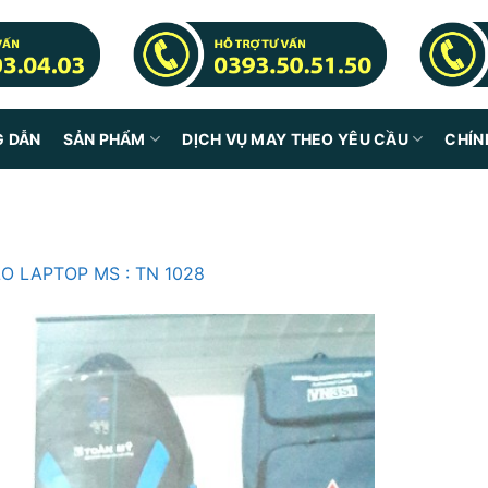
G DẪN
SẢN PHẨM
DỊCH VỤ MAY THEO YÊU CẦU
CHÍN
O LAPTOP MS : TN 1028