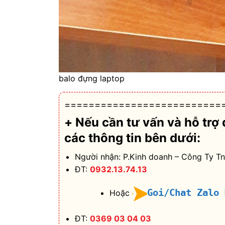
balo đựng laptop
==========================
+ Nếu cần tư vấn và hỗ trợ
các thông tin bên dưới:
Người nhận: P.Kinh doanh – Công Ty T
ĐT:
0932.13.74.13
Goi/Chat Zalo
Hoặc
ĐT:
0369 03 04 03