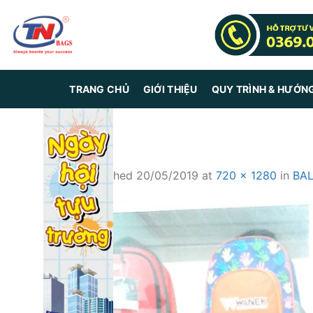
Skip
to
content
TRANG CHỦ
GIỚI THIỆU
QUY TRÌNH & HƯỚN
1
Published
20/05/2019
at
720 × 1280
in
BAL