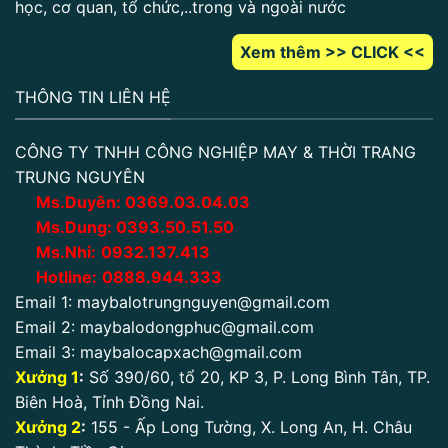
học, cơ quan, tổ chức,..trong và ngoài nước
Xem thêm >> CLICK <<
THÔNG TIN LIÊN HỆ
CÔNG TY TNHH CÔNG NGHIỆP MAY & THỜI TRANG
TRUNG NGUYÊN
Ms.Duyên:
0
369.03.04.03
Ms.Dung:
0393.50.51.50
Ms.Nhi:
0932.137.413
Hotline:
0888.944.333
Email 1:
maybalotrungnguyen@gmail.com
Email 2:
maybalodongphuc@gmail.com
Email 3:
maybalocapxach@gmail.com
Xưởng 1
:
Số 390/60, tổ 20, KP 3, P. Long Bình Tân, TP.
Biên Hoà, Tỉnh Đồng Nai.
Xưởng 2
:
155 - Ấp Long Tường, X. Long An, H. Châu