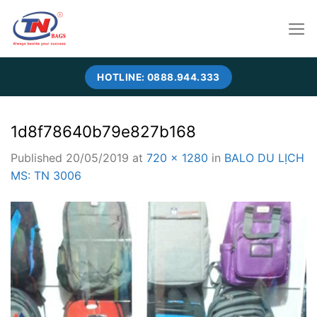
Skip
to
content
HOTLINE: 0888.944.333
1d8f78640b79e827b168
Published
20/05/2019
at
720 × 1280
in
BALO DU LỊCH
MS: TN 3006