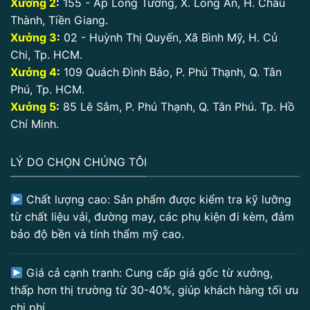
Xưởng 2
:
155 - Ấp Long Tường, X. Long An, H. Châu
Thành, Tiền Giang.
Xưởng 3
:
02 - Huỳnh Thị Quyến, Xã Bình Mỹ, H. Củ
Chi, Tp. HCM.
Xưởng 4
:
109 Quách Đình Bảo, P. Phú Thạnh, Q. Tân
Phú, Tp. HCM.
Xưởng 5
:
85 Lê Sâm, P. Phú Thạnh, Q. Tân Phú. Tp. Hồ
Chí Minh.
LÝ DO CHỌN CHÚNG TÔI
Chất lượng cao: Sản phẩm được kiểm tra kỹ lưỡng
từ chất liệu vải, đường may, các phụ kiện đi kèm, đảm
bảo độ bền và tính thẩm mỹ cao.
Giá cả cạnh tranh: Cung cấp giá gốc từ xưởng,
thấp hơn thị trường từ 30-40%, giúp khách hàng tối ưu
chi phí.