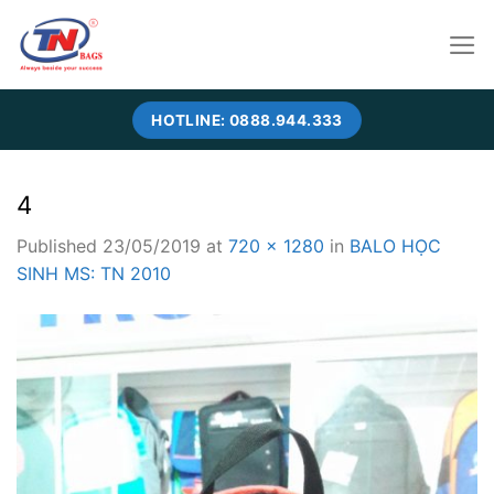
Skip
to
content
HOTLINE: 0888.944.333
4
Published
23/05/2019
at
720 × 1280
in
BALO HỌC
SINH MS: TN 2010