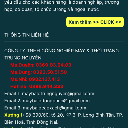
yêu cầu cho các khách hàng là doanh nghiệp, trường
học, cơ quan, tổ chức,..trong và ngoài nước
Xem thêm >> CLICK <<
THÔNG TIN LIÊN HỆ
CÔNG TY TNHH CÔNG NGHIỆP MAY & THỜI TRANG
TRUNG NGUYÊN
Ms.Duyên:
0
369.03.04.03
Ms.Dung:
0393.50.51.50
Ms.Nhi:
0932.137.413
Hotline:
0888.944.333
Email 1:
maybalotrungnguyen@gmail.com
Email 2:
maybalodongphuc@gmail.com
Email 3:
maybalocapxach@gmail.com
Xưởng 1
:
Số 390/60, tổ 20, KP 3, P. Long Bình Tân, TP.
Biên Hoà, Tỉnh Đồng Nai.