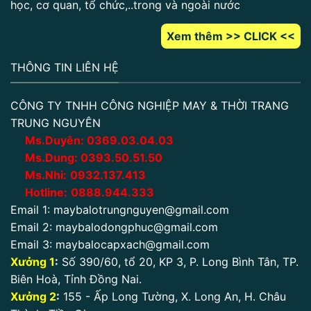
học, cơ quan, tổ chức,..trong và ngoài nước
Xem thêm >> CLICK <<
THÔNG TIN LIÊN HỆ
CÔNG TY TNHH CÔNG NGHIỆP MAY & THỜI TRANG
TRUNG NGUYÊN
Ms.Duyên:
0
369.03.04.03
Ms.Dung:
0393.50.51.50
Ms.Nhi:
0932.137.413
Hotline:
0888.944.333
Email 1:
maybalotrungnguyen@gmail.com
Email 2:
maybalodongphuc@gmail.com
Email 3:
maybalocapxach@gmail.com
Xưởng 1
:
Số 390/60, tổ 20, KP 3, P. Long Bình Tân, TP.
Biên Hoà, Tỉnh Đồng Nai.
Xưởng 2
:
155 - Ấp Long Tường, X. Long An, H. Châu