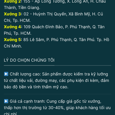
Xưởng 2
:
155 - Ấp Long Tường, X. Long An, H. Châu
Thành, Tiền Giang.
Xưởng 3
:
02 - Huỳnh Thị Quyến, Xã Bình Mỹ, H. Củ
Chi, Tp. HCM.
Xưởng 4
:
109 Quách Đình Bảo, P. Phú Thạnh, Q. Tân
Phú, Tp. HCM.
Xưởng 5
:
85 Lê Sâm, P. Phú Thạnh, Q. Tân Phú. Tp. Hồ
Chí Minh.
LÝ DO CHỌN CHÚNG TÔI
Chất lượng cao: Sản phẩm được kiểm tra kỹ lưỡng
từ chất liệu vải, đường may, các phụ kiện đi kèm, đảm
bảo độ bền và tính thẩm mỹ cao.
Giá cả cạnh tranh: Cung cấp giá gốc từ xưởng,
thấp hơn thị trường từ 30-40%, giúp khách hàng tối ưu
chi phí.