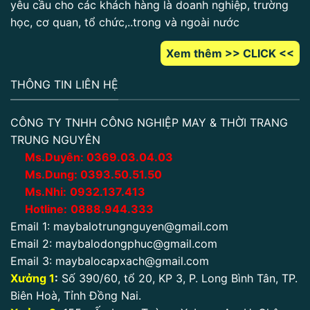
yêu cầu cho các khách hàng là doanh nghiệp, trường
học, cơ quan, tổ chức,..trong và ngoài nước
Xem thêm >> CLICK <<
THÔNG TIN LIÊN HỆ
CÔNG TY TNHH CÔNG NGHIỆP MAY & THỜI TRANG
TRUNG NGUYÊN
Ms.Duyên:
0
369.03.04.03
Ms.Dung:
0393.50.51.50
Ms.Nhi:
0932.137.413
Hotline:
0888.944.333
Email 1:
maybalotrungnguyen@gmail.com
Email 2:
maybalodongphuc@gmail.com
Email 3:
maybalocapxach@gmail.com
Xưởng 1
:
Số 390/60, tổ 20, KP 3, P. Long Bình Tân, TP.
Biên Hoà, Tỉnh Đồng Nai.