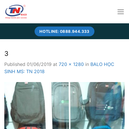
Skip
to
content
HOTLINE: 0888.944.333
3
Published
01/06/2019
at
720 × 1280
in
BALO HỌC
SINH MS: TN 2018