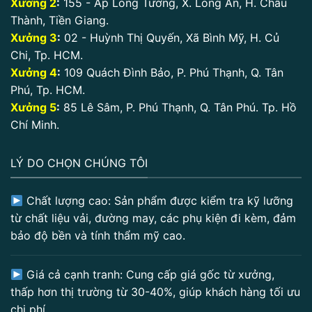
Xưởng 2
:
155 - Ấp Long Tường, X. Long An, H. Châu
Thành, Tiền Giang.
Xưởng 3
:
02 - Huỳnh Thị Quyến, Xã Bình Mỹ, H. Củ
Chi, Tp. HCM.
Xưởng 4
:
109 Quách Đình Bảo, P. Phú Thạnh, Q. Tân
Phú, Tp. HCM.
Xưởng 5
:
85 Lê Sâm, P. Phú Thạnh, Q. Tân Phú. Tp. Hồ
Chí Minh.
LÝ DO CHỌN CHÚNG TÔI
Chất lượng cao: Sản phẩm được kiểm tra kỹ lưỡng
từ chất liệu vải, đường may, các phụ kiện đi kèm, đảm
bảo độ bền và tính thẩm mỹ cao.
Giá cả cạnh tranh: Cung cấp giá gốc từ xưởng,
thấp hơn thị trường từ 30-40%, giúp khách hàng tối ưu
chi phí.