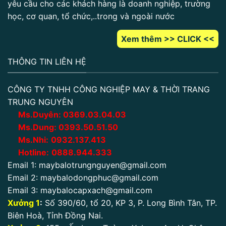
yêu cầu cho các khách hàng là doanh nghiệp, trường
học, cơ quan, tổ chức,..trong và ngoài nước
Xem thêm >> CLICK <<
THÔNG TIN LIÊN HỆ
CÔNG TY TNHH CÔNG NGHIỆP MAY & THỜI TRANG
TRUNG NGUYÊN
Ms.Duyên:
0
369.03.04.03
Ms.Dung:
0393.50.51.50
Ms.Nhi:
0932.137.413
Hotline:
0888.944.333
Email 1:
maybalotrungnguyen@gmail.com
Email 2:
maybalodongphuc@gmail.com
Email 3:
maybalocapxach@gmail.com
Xưởng 1
:
Số 390/60, tổ 20, KP 3, P. Long Bình Tân, TP.
Biên Hoà, Tỉnh Đồng Nai.