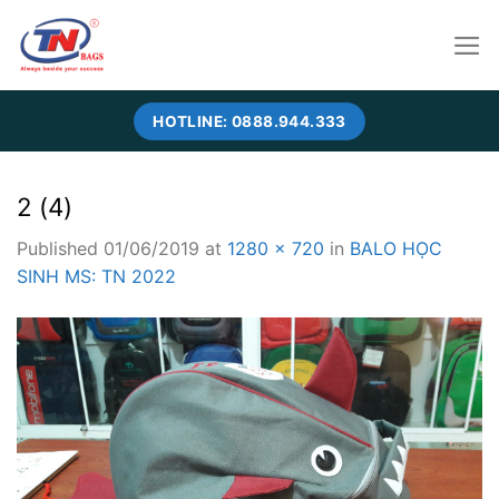
Skip
to
content
HOTLINE: 0888.944.333
2 (4)
Published
01/06/2019
at
1280 × 720
in
BALO HỌC
SINH MS: TN 2022