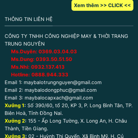
Xem thêm >> CLICK <<
THÔNG TIN LIÊN HỆ
CÔNG TY TNHH CÔNG NGHIỆP MAY & THỜI TRANG
TRUNG NGUYÊN
Ms.Duyên:
0
369.03.04.03
Ms.Dung:
0393.50.51.50
Ms.Nhi:
0932.137.413
Hotline:
0888.944.333
Email 1:
maybalotrungnguyen@gmail.com
Email 2:
maybalodongphuc@gmail.com
Email 3:
maybalocapxach@gmail.com
Xưởng 1
:
Số 390/60, tổ 20, KP 3, P. Long Bình Tân, TP.
Biên Hoà, Tỉnh Đồng Nai.
Xưởng 2
:
155 - Ấp Long Tường, X. Long An, H. Châu
Thành, Tiền Giang.
Xưởng 3
:
02 - Huỳnh Thị Quyến, Xã Bình Mỹ, H. Củ