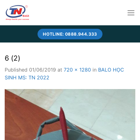
Skip
to
content
HOTLINE: 0888.944.333
6 (2)
Published
01/06/2019
at
720 × 1280
in
BALO HỌC
SINH MS: TN 2022