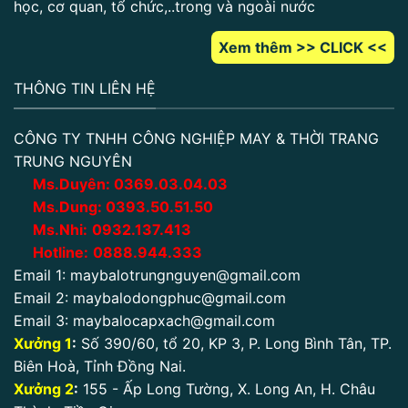
học, cơ quan, tổ chức,..trong và ngoài nước
Xem thêm >> CLICK <<
THÔNG TIN LIÊN HỆ
CÔNG TY TNHH CÔNG NGHIỆP MAY & THỜI TRANG
TRUNG NGUYÊN
Ms.Duyên:
0
369.03.04.03
Ms.Dung:
0393.50.51.50
Ms.Nhi:
0932.137.413
Hotline:
0888.944.333
Email 1:
maybalotrungnguyen@gmail.com
Email 2:
maybalodongphuc@gmail.com
Email 3:
maybalocapxach@gmail.com
Xưởng 1
:
Số 390/60, tổ 20, KP 3, P. Long Bình Tân, TP.
Biên Hoà, Tỉnh Đồng Nai.
Xưởng 2
:
155 - Ấp Long Tường, X. Long An, H. Châu