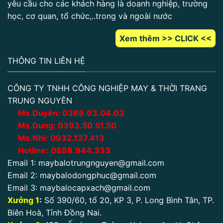
yêu cầu cho các khách hàng là doanh nghiệp, trường
học, cơ quan, tổ chức,..trong và ngoài nước
Xem thêm >> CLICK <<
THÔNG TIN LIÊN HỆ
CÔNG TY TNHH CÔNG NGHIỆP MAY & THỜI TRANG
TRUNG NGUYÊN
Ms.Duyên:
0
369.03.04.03
Ms.Dung:
0393.50.51.50
Ms.Nhi:
0932.137.413
Hotline:
0888.944.333
Email 1:
maybalotrungnguyen@gmail.com
Email 2:
maybalodongphuc@gmail.com
Email 3:
maybalocapxach@gmail.com
Xưởng 1
:
Số 390/60, tổ 20, KP 3, P. Long Bình Tân, TP.
Biên Hoà, Tỉnh Đồng Nai.