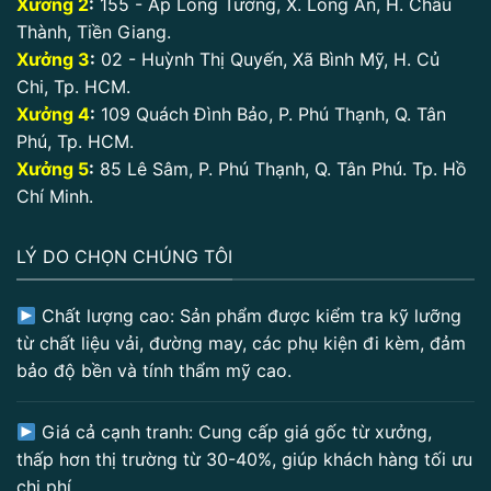
Xưởng 2
:
155 - Ấp Long Tường, X. Long An, H. Châu
Thành, Tiền Giang.
Xưởng 3
:
02 - Huỳnh Thị Quyến, Xã Bình Mỹ, H. Củ
Chi, Tp. HCM.
Xưởng 4
:
109 Quách Đình Bảo, P. Phú Thạnh, Q. Tân
Phú, Tp. HCM.
Xưởng 5
:
85 Lê Sâm, P. Phú Thạnh, Q. Tân Phú. Tp. Hồ
Chí Minh.
LÝ DO CHỌN CHÚNG TÔI
Chất lượng cao: Sản phẩm được kiểm tra kỹ lưỡng
từ chất liệu vải, đường may, các phụ kiện đi kèm, đảm
bảo độ bền và tính thẩm mỹ cao.
Giá cả cạnh tranh: Cung cấp giá gốc từ xưởng,
thấp hơn thị trường từ 30-40%, giúp khách hàng tối ưu
chi phí.