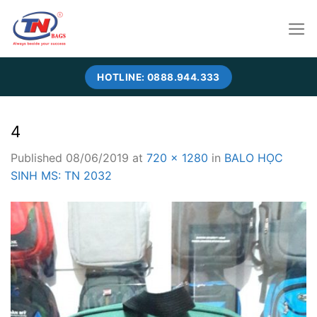
Skip
to
content
HOTLINE: 0888.944.333
4
Published
08/06/2019
at
720 × 1280
in
BALO HỌC
SINH MS: TN 2032