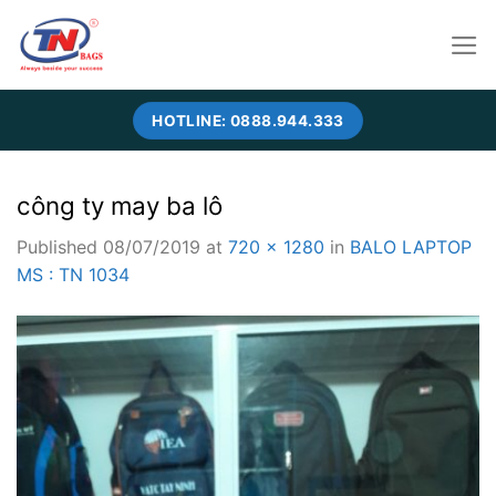
Skip
to
content
HOTLINE: 0888.944.333
công ty may ba lô
Published
08/07/2019
at
720 × 1280
in
BALO LAPTOP
MS : TN 1034