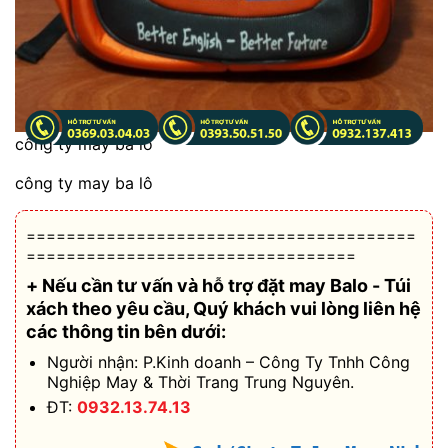
công ty may ba lô
công ty may ba lô
=======================================
=================================
+ Nếu cần tư vấn và hỗ trợ
đặt may Balo - Túi
xách theo yêu cầu
, Quý khách vui lòng liên hệ
các thông tin bên dưới:
Người nhận: P.Kinh doanh – Công Ty Tnhh Công
Nghiệp May & Thời Trang Trung Nguyên.
ĐT:
0932.13.74.13