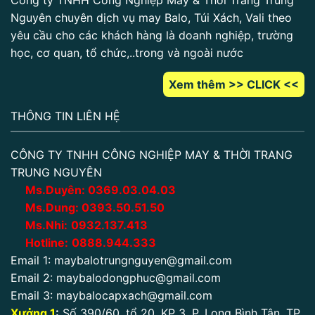
Công ty TNHH Công Nghiệp May & Thời Trang Trung
Nguyên chuyên dịch vụ may Balo, Túi Xách, Vali theo
yêu cầu cho các khách hàng là doanh nghiệp, trường
học, cơ quan, tổ chức,..trong và ngoài nước
Xem thêm >> CLICK <<
THÔNG TIN LIÊN HỆ
CÔNG TY TNHH CÔNG NGHIỆP MAY & THỜI TRANG
TRUNG NGUYÊN
Ms.Duyên:
0
369.03.04.03
Ms.Dung:
0393.50.51.50
Ms.Nhi:
0932.137.413
Hotline:
0888.944.333
Email 1:
maybalotrungnguyen@gmail.com
Email 2:
maybalodongphuc@gmail.com
Email 3:
maybalocapxach@gmail.com
Xưởng 1
:
Số 390/60, tổ 20, KP 3, P. Long Bình Tân, TP.