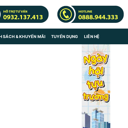
H SÁCH & KHUYẾN MÃI
TUYỂN DỤNG
LIÊN HỆ