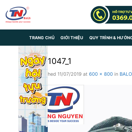
Skip
to
content
TRANG CHỦ
GIỚI THIỆU
QUY TRÌNH & HƯỚN
TN 1047_1
Published
11/07/2019
at
600 × 800
in
BALO