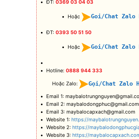
ĐT:
0369 03 04 03
Goi/Chat Zalo
Hoặc
ĐT:
0393 50 51 50
Goi/Chat Zalo
Hoặc
Hotline:
0888 944 333
Gọi/Chat Zalo 
Hoặc Zalo:
Email 1: maybalotrungnguyen@gmail.c
Email 2: maybalodongphuc@gmail.com
Email 3: maybalocapxach@gmail.com
Website 1:
https://maybalotrungnguyen
Website 2:
https://maybalodongphucgi
Website 3:
https://maybalocapxach.co