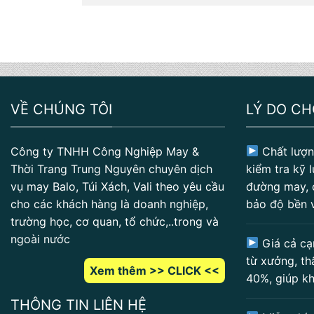
VỀ CHÚNG TÔI
LÝ DO C
Công ty TNHH Công Nghiệp May &
Chất lượn
Thời Trang Trung Nguyên chuyên dịch
kiểm tra kỹ l
vụ may Balo, Túi Xách, Vali theo yêu cầu
đường may, 
cho các khách hàng là doanh nghiệp,
bảo độ bền 
trường học, cơ quan, tổ chức,..trong và
ngoài nước
Giá cả cạ
từ xưởng, th
Xem thêm >> CLICK <<
40%, giúp kh
THÔNG TIN LIÊN HỆ