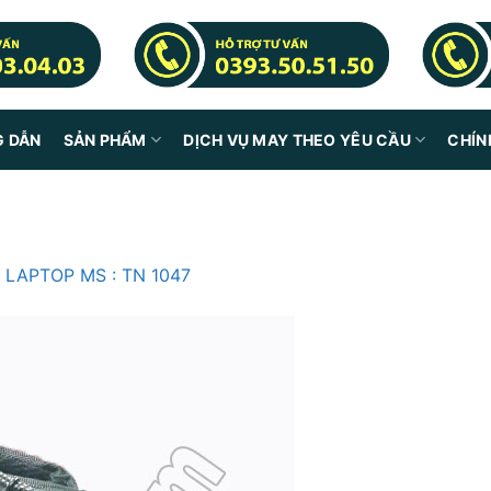
G DẪN
SẢN PHẨM
DỊCH VỤ MAY THEO YÊU CẦU
CHÍN
 LAPTOP MS : TN 1047