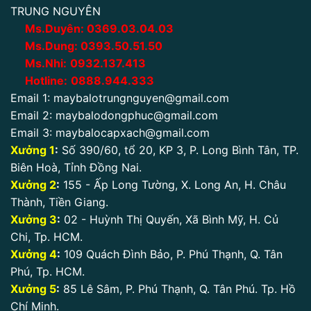
TRUNG NGUYÊN
Ms.Duyên:
0
369.03.04.03
Ms.Dung:
0393.50.51.50
Ms.Nhi:
0932.137.413
Hotline:
0888.944.333
Email 1:
maybalotrungnguyen@gmail.com
Email 2:
maybalodongphuc@gmail.com
Email 3:
maybalocapxach@gmail.com
Xưởng 1
:
Số 390/60, tổ 20, KP 3, P. Long Bình Tân, TP.
Biên Hoà, Tỉnh Đồng Nai.
Xưởng 2
:
155 - Ấp Long Tường, X. Long An, H. Châu
Thành, Tiền Giang.
Xưởng 3
:
02 - Huỳnh Thị Quyến, Xã Bình Mỹ, H. Củ
Chi, Tp. HCM.
Xưởng 4
:
109 Quách Đình Bảo, P. Phú Thạnh, Q. Tân
Phú, Tp. HCM.
Xưởng 5
:
85 Lê Sâm, P. Phú Thạnh, Q. Tân Phú. Tp. Hồ
Chí Minh.