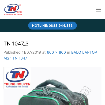
Skip
to
content
HOTLINE: 0888.944.333
TN 1047_3
Published
11/07/2019
at
600 × 800
in
BALO LAPTOP
MS : TN 1047