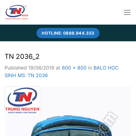
Skip
to
content
HOTLINE: 0888.944.333
TN 2036_2
Published
19/08/2019
at
600 × 800
in
BALO HỌC
SINH MS: TN 2036