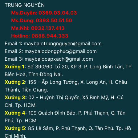
TRUNG NGUYÊN
Ms.Duyên:
0
369.03.04.03
Ms.Dung:
0393.50.51.50
Ms.Nhi:
0932.137.413
Hotline:
0888.944.333
Email 1:
maybalotrungnguyen@gmail.com
Email 2:
maybalodongphuc@gmail.com
Email 3:
maybalocapxach@gmail.com
Xưởng 1
:
Số 390/60, tổ 20, KP 3, P. Long Bình Tân, TP.
Biên Hoà, Tỉnh Đồng Nai.
Xưởng 2
:
155 - Ấp Long Tường, X. Long An, H. Châu
Thành, Tiền Giang.
Xưởng 3
:
02 - Huỳnh Thị Quyến, Xã Bình Mỹ, H. Củ
Chi, Tp. HCM.
Xưởng 4
:
109 Quách Đình Bảo, P. Phú Thạnh, Q. Tân
Phú, Tp. HCM.
Xưởng 5
:
85 Lê Sâm, P. Phú Thạnh, Q. Tân Phú. Tp. Hồ
Chí Minh.