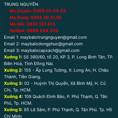
TRUNG NGUYÊN
Ms.Duyên:
0
369.03.04.03
Ms.Dung:
0393.50.51.50
Ms.Nhi:
0932.137.413
Hotline:
0888.944.333
Email 1:
maybalotrungnguyen@gmail.com
Email 2:
maybalodongphuc@gmail.com
Email 3:
maybalocapxach@gmail.com
Xưởng 1
:
Số 390/60, tổ 20, KP 3, P. Long Bình Tân, TP.
Biên Hoà, Tỉnh Đồng Nai.
Xưởng 2
:
155 - Ấp Long Tường, X. Long An, H. Châu
Thành, Tiền Giang.
Xưởng 3
:
02 - Huỳnh Thị Quyến, Xã Bình Mỹ, H. Củ
Chi, Tp. HCM.
Xưởng 4
:
109 Quách Đình Bảo, P. Phú Thạnh, Q. Tân
Phú, Tp. HCM.
Xưởng 5
:
85 Lê Sâm, P. Phú Thạnh, Q. Tân Phú. Tp. Hồ
Chí Minh.