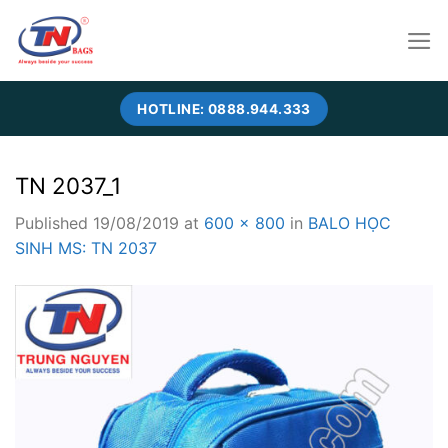
Skip
to
content
HOTLINE: 0888.944.333
TN 2037_1
Published
19/08/2019
at
600 × 800
in
BALO HỌC
SINH MS: TN 2037