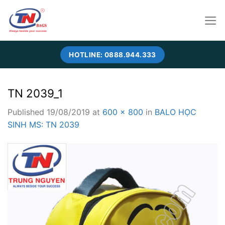
Skip
to
content
HOTLINE: 0888.944.333
TN 2039_1
Published
19/08/2019
at
600 × 800
in
BALO HỌC
SINH MS: TN 2039