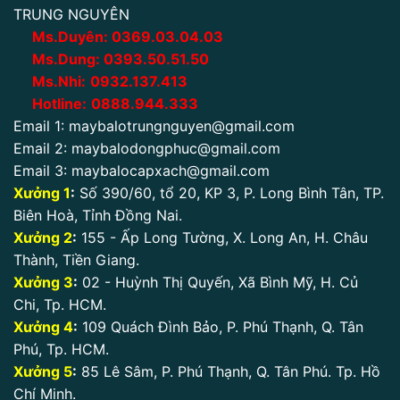
TRUNG NGUYÊN
Ms.Duyên:
0
369.03.04.03
Ms.Dung:
0393.50.51.50
Ms.Nhi:
0932.137.413
Hotline:
0888.944.333
Email 1:
maybalotrungnguyen@gmail.com
Email 2:
maybalodongphuc@gmail.com
Email 3:
maybalocapxach@gmail.com
Xưởng 1
:
Số 390/60, tổ 20, KP 3, P. Long Bình Tân, TP.
Biên Hoà, Tỉnh Đồng Nai.
Xưởng 2
:
155 - Ấp Long Tường, X. Long An, H. Châu
Thành, Tiền Giang.
Xưởng 3
:
02 - Huỳnh Thị Quyến, Xã Bình Mỹ, H. Củ
Chi, Tp. HCM.
Xưởng 4
:
109 Quách Đình Bảo, P. Phú Thạnh, Q. Tân
Phú, Tp. HCM.
Xưởng 5
:
85 Lê Sâm, P. Phú Thạnh, Q. Tân Phú. Tp. Hồ
Chí Minh.