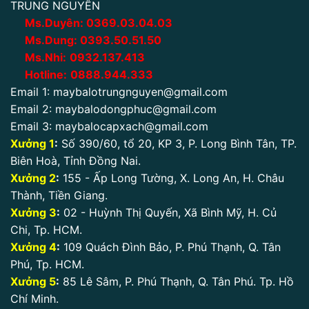
TRUNG NGUYÊN
Ms.Duyên:
0
369.03.04.03
Ms.Dung:
0393.50.51.50
Ms.Nhi:
0932.137.413
Hotline:
0888.944.333
Email 1:
maybalotrungnguyen@gmail.com
Email 2:
maybalodongphuc@gmail.com
Email 3:
maybalocapxach@gmail.com
Xưởng 1
:
Số 390/60, tổ 20, KP 3, P. Long Bình Tân, TP.
Biên Hoà, Tỉnh Đồng Nai.
Xưởng 2
:
155 - Ấp Long Tường, X. Long An, H. Châu
Thành, Tiền Giang.
Xưởng 3
:
02 - Huỳnh Thị Quyến, Xã Bình Mỹ, H. Củ
Chi, Tp. HCM.
Xưởng 4
:
109 Quách Đình Bảo, P. Phú Thạnh, Q. Tân
Phú, Tp. HCM.
Xưởng 5
:
85 Lê Sâm, P. Phú Thạnh, Q. Tân Phú. Tp. Hồ
Chí Minh.