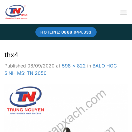
Skip
to
content
HOTLINE: 0888.944.333
thx4
Published
08/09/2020
at
598 × 822
in
BALO HỌC
SINH MS: TN 2050