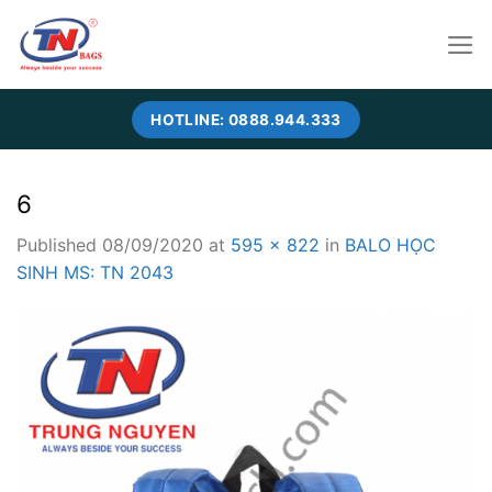
Skip
to
content
HOTLINE: 0888.944.333
6
Published
08/09/2020
at
595 × 822
in
BALO HỌC
SINH MS: TN 2043