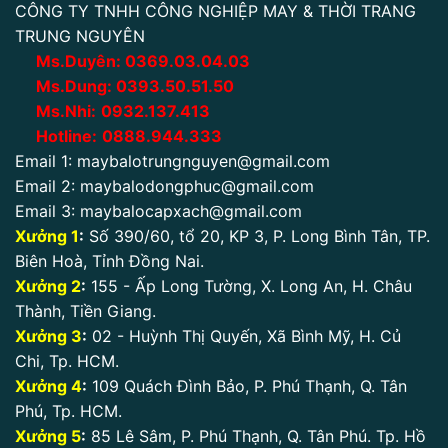
CÔNG TY TNHH CÔNG NGHIỆP MAY & THỜI TRANG
TRUNG NGUYÊN
Ms.Duyên:
0
369.03.04.03
Ms.Dung:
0393.50.51.50
Ms.Nhi:
0932.137.413
Hotline:
0888.944.333
Email 1:
maybalotrungnguyen@gmail.com
Email 2:
maybalodongphuc@gmail.com
Email 3:
maybalocapxach@gmail.com
Xưởng 1
:
Số 390/60, tổ 20, KP 3, P. Long Bình Tân, TP.
Biên Hoà, Tỉnh Đồng Nai.
Xưởng 2
:
155 - Ấp Long Tường, X. Long An, H. Châu
Thành, Tiền Giang.
Xưởng 3
:
02 - Huỳnh Thị Quyến, Xã Bình Mỹ, H. Củ
Chi, Tp. HCM.
Xưởng 4
:
109 Quách Đình Bảo, P. Phú Thạnh, Q. Tân
Phú, Tp. HCM.
Xưởng 5
:
85 Lê Sâm, P. Phú Thạnh, Q. Tân Phú. Tp. Hồ