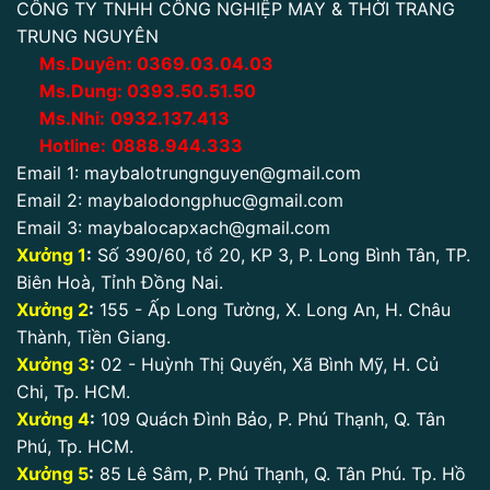
CÔNG TY TNHH CÔNG NGHIỆP MAY & THỜI TRANG
TRUNG NGUYÊN
Ms.Duyên:
0
369.03.04.03
Ms.Dung:
0393.50.51.50
Ms.Nhi:
0932.137.413
Hotline:
0888.944.333
Email 1:
maybalotrungnguyen@gmail.com
Email 2:
maybalodongphuc@gmail.com
Email 3:
maybalocapxach@gmail.com
Xưởng 1
:
Số 390/60, tổ 20, KP 3, P. Long Bình Tân, TP.
Biên Hoà, Tỉnh Đồng Nai.
Xưởng 2
:
155 - Ấp Long Tường, X. Long An, H. Châu
Thành, Tiền Giang.
Xưởng 3
:
02 - Huỳnh Thị Quyến, Xã Bình Mỹ, H. Củ
Chi, Tp. HCM.
Xưởng 4
:
109 Quách Đình Bảo, P. Phú Thạnh, Q. Tân
Phú, Tp. HCM.
Xưởng 5
:
85 Lê Sâm, P. Phú Thạnh, Q. Tân Phú. Tp. Hồ