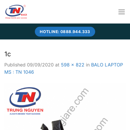
Skip
to
content
HOTLINE: 0888.944.333
1c
Published
09/09/2020
at
598 × 822
in
BALO LAPTOP
MS : TN 1046