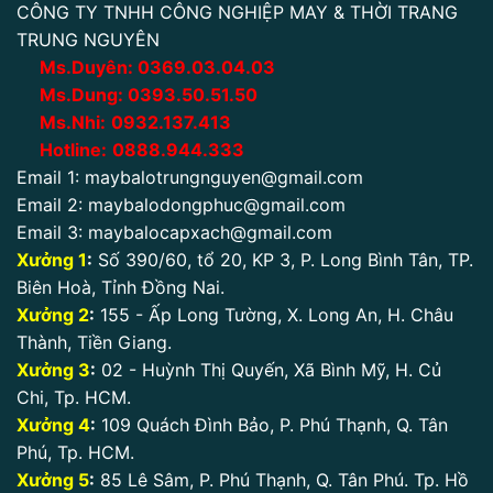
CÔNG TY TNHH CÔNG NGHIỆP MAY & THỜI TRANG
TRUNG NGUYÊN
Ms.Duyên:
0
369.03.04.03
Ms.Dung:
0393.50.51.50
Ms.Nhi:
0932.137.413
Hotline:
0888.944.333
Email 1:
maybalotrungnguyen@gmail.com
Email 2:
maybalodongphuc@gmail.com
Email 3:
maybalocapxach@gmail.com
Xưởng 1
:
Số 390/60, tổ 20, KP 3, P. Long Bình Tân, TP.
Biên Hoà, Tỉnh Đồng Nai.
Xưởng 2
:
155 - Ấp Long Tường, X. Long An, H. Châu
Thành, Tiền Giang.
Xưởng 3
:
02 - Huỳnh Thị Quyến, Xã Bình Mỹ, H. Củ
Chi, Tp. HCM.
Xưởng 4
:
109 Quách Đình Bảo, P. Phú Thạnh, Q. Tân
Phú, Tp. HCM.
Xưởng 5
:
85 Lê Sâm, P. Phú Thạnh, Q. Tân Phú. Tp. Hồ