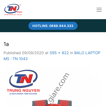
Skip
to
content
HOTLINE: 0888.944.333
1a
Published
09/09/2020
at
595 × 822
in
BALO LAPTOP
MS : TN 1043