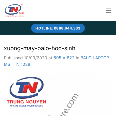
Skip
to
content
HOTLINE: 0888.944.333
xuong-may-balo-hoc-sinh
Published
10/09/2020
at
595 × 822
in
BALO LAPTOP
MS : TN 1038