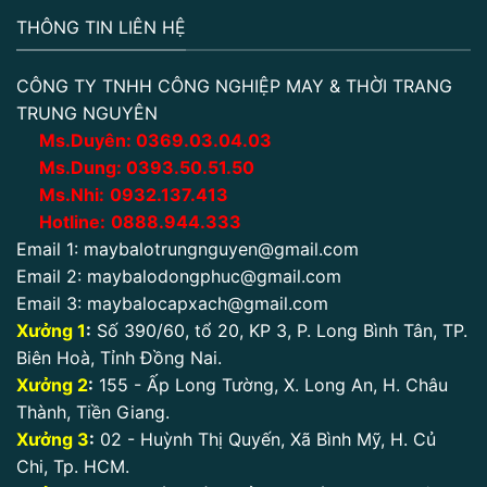
THÔNG TIN LIÊN HỆ
CÔNG TY TNHH CÔNG NGHIỆP MAY & THỜI TRANG
TRUNG NGUYÊN
Ms.Duyên:
0
369.03.04.03
Ms.Dung:
0393.50.51.50
Ms.Nhi:
0932.137.413
Hotline:
0888.944.333
Email 1:
maybalotrungnguyen@gmail.com
Email 2:
maybalodongphuc@gmail.com
Email 3:
maybalocapxach@gmail.com
Xưởng 1
:
Số 390/60, tổ 20, KP 3, P. Long Bình Tân, TP.
Biên Hoà, Tỉnh Đồng Nai.
Xưởng 2
:
155 - Ấp Long Tường, X. Long An, H. Châu
Thành, Tiền Giang.
Xưởng 3
:
02 - Huỳnh Thị Quyến, Xã Bình Mỹ, H. Củ
Chi, Tp. HCM.