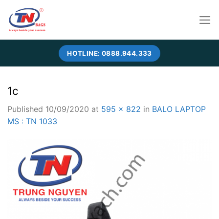
Skip
to
content
HOTLINE: 0888.944.333
1c
Published
10/09/2020
at
595 × 822
in
BALO LAPTOP
MS : TN 1033