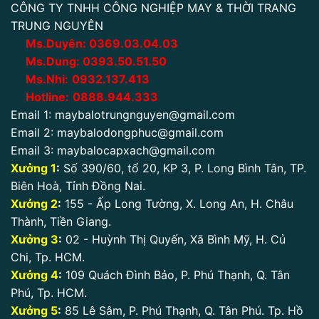
CÔNG TY TNHH CÔNG NGHIỆP MAY & THỜI TRANG
TRUNG NGUYÊN
Ms.Duyên:
0
369.03.04.03
Ms.Dung:
0393.50.51.50
Ms.Nhi:
0932.137.413
Hotline:
0888.944.333
Email 1:
maybalotrungnguyen@gmail.com
Email 2:
maybalodongphuc@gmail.com
Email 3:
maybalocapxach@gmail.com
Xưởng 1
:
Số 390/60, tổ 20, KP 3, P. Long Bình Tân, TP.
Biên Hoà, Tỉnh Đồng Nai.
Xưởng 2
:
155 - Ấp Long Tường, X. Long An, H. Châu
Thành, Tiền Giang.
Xưởng 3
:
02 - Huỳnh Thị Quyến, Xã Bình Mỹ, H. Củ
Chi, Tp. HCM.
Xưởng 4
:
109 Quách Đình Bảo, P. Phú Thạnh, Q. Tân
Phú, Tp. HCM.
Xưởng 5
:
85 Lê Sâm, P. Phú Thạnh, Q. Tân Phú. Tp. Hồ