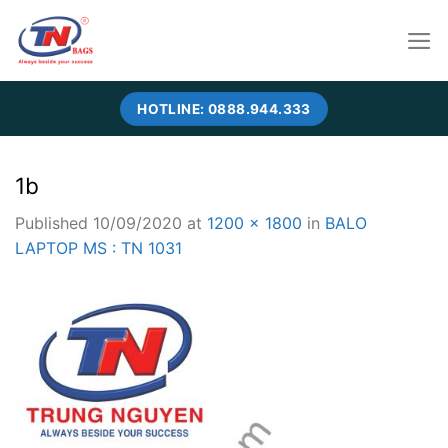
Skip
to
content
HOTLINE: 0888.944.333
1b
Published
10/09/2020
at
1200 × 1800
in
BALO
LAPTOP MS : TN 1031