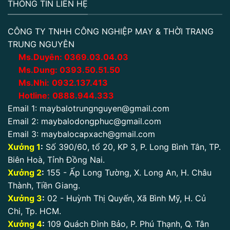
THÔNG TIN LIÊN HỆ
CÔNG TY TNHH CÔNG NGHIỆP MAY & THỜI TRANG
TRUNG NGUYÊN
Ms.Duyên:
0
369.03.04.03
Ms.Dung:
0393.50.51.50
Ms.Nhi:
0932.137.413
Hotline:
0888.944.333
Email 1:
maybalotrungnguyen@gmail.com
Email 2:
maybalodongphuc@gmail.com
Email 3:
maybalocapxach@gmail.com
Xưởng 1
:
Số 390/60, tổ 20, KP 3, P. Long Bình Tân, TP.
Biên Hoà, Tỉnh Đồng Nai.
Xưởng 2
:
155 - Ấp Long Tường, X. Long An, H. Châu
Thành, Tiền Giang.
Xưởng 3
:
02 - Huỳnh Thị Quyến, Xã Bình Mỹ, H. Củ
Chi, Tp. HCM.
Xưởng 4
:
109 Quách Đình Bảo, P. Phú Thạnh, Q. Tân