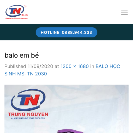
Skip
to
content
HOTLINE: 0888.944.333
balo em bé
Published
11/09/2020
at
1200 × 1680
in
BALO HỌC
SINH MS: TN 2030