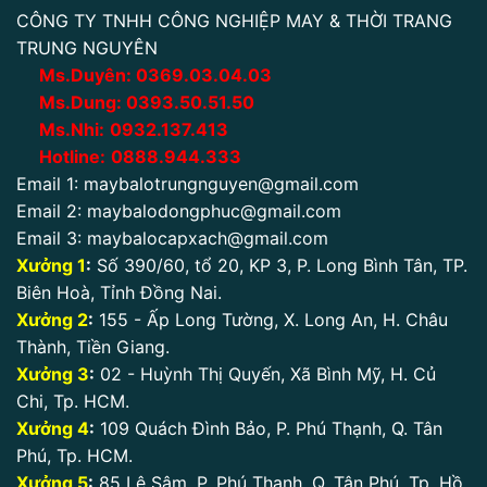
CÔNG TY TNHH CÔNG NGHIỆP MAY & THỜI TRANG
TRUNG NGUYÊN
Ms.Duyên:
0
369.03.04.03
Ms.Dung:
0393.50.51.50
Ms.Nhi:
0932.137.413
Hotline:
0888.944.333
Email 1:
maybalotrungnguyen@gmail.com
Email 2:
maybalodongphuc@gmail.com
Email 3:
maybalocapxach@gmail.com
Xưởng 1
:
Số 390/60, tổ 20, KP 3, P. Long Bình Tân, TP.
Biên Hoà, Tỉnh Đồng Nai.
Xưởng 2
:
155 - Ấp Long Tường, X. Long An, H. Châu
Thành, Tiền Giang.
Xưởng 3
:
02 - Huỳnh Thị Quyến, Xã Bình Mỹ, H. Củ
Chi, Tp. HCM.
Xưởng 4
:
109 Quách Đình Bảo, P. Phú Thạnh, Q. Tân
Phú, Tp. HCM.
Xưởng 5
:
85 Lê Sâm, P. Phú Thạnh, Q. Tân Phú. Tp. Hồ