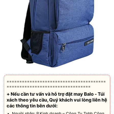
=======================================
=================================
+ Nếu cần tư vấn và hỗ trợ
đặt may Balo - Túi
xách theo yêu cầu
, Quý khách vui lòng liên hệ
các thông tin bên dưới:
Người nhận: P.Kinh doanh – Công Ty Tnhh Công