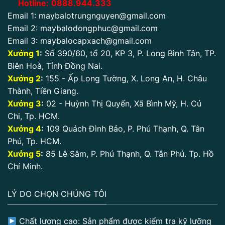
Hotline:
0888.944.333
Email 1:
maybalotrungnguyen@gmail.com
Email 2:
maybalodongphuc@gmail.com
Email 3:
maybalocapxach@gmail.com
Xưởng 1
:
Số 390/60, tổ 20, KP 3, P. Long Bình Tân, TP.
Biên Hoà, Tỉnh Đồng Nai.
Xưởng 2
:
155 - Ấp Long Tường, X. Long An, H. Châu
Thành, Tiền Giang.
Xưởng 3
:
02 - Huỳnh Thị Quyến, Xã Bình Mỹ, H. Củ
Chi, Tp. HCM.
Xưởng 4
:
109 Quách Đình Bảo, P. Phú Thạnh, Q. Tân
Phú, Tp. HCM.
Xưởng 5
:
85 Lê Sâm, P. Phú Thạnh, Q. Tân Phú. Tp. Hồ
Chí Minh.
LÝ DO CHỌN CHÚNG TÔI
Chất lượng cao: Sản phẩm được kiểm tra kỹ lưỡng