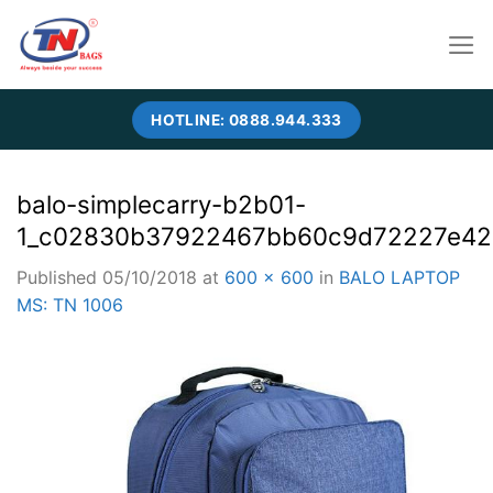
Skip
to
content
HOTLINE: 0888.944.333
balo-simplecarry-b2b01-
1_c02830b37922467bb60c9d72227e42
Published
05/10/2018
at
600 × 600
in
BALO LAPTOP
MS: TN 1006