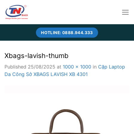
Skip
to
content
HOTLINE: 0888.944.333
Xbags-lavish-thumb
Published
25/08/2025
at
1000 × 1000
in
Cặp Laptop
Da Công Sở XBAGS LAVISH XB 4301