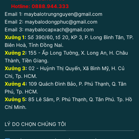
Hotline:
0888.944.333
Email 1:
maybalotrungnguyen@gmail.com
Email 2:
maybalodongphuc@gmail.com
Email 3:
maybalocapxach@gmail.com
Xưởng 1
:
Số 390/60, tổ 20, KP 3, P. Long Bình Tân, TP.
Biên Hoà, Tỉnh Đồng Nai.
Xưởng 2
:
155 - Ấp Long Tường, X. Long An, H. Châu
Thành, Tiền Giang.
Xưởng 3
:
02 - Huỳnh Thị Quyến, Xã Bình Mỹ, H. Củ
Chi, Tp. HCM.
Xưởng 4
:
109 Quách Đình Bảo, P. Phú Thạnh, Q. Tân
Phú, Tp. HCM.
Xưởng 5
:
85 Lê Sâm, P. Phú Thạnh, Q. Tân Phú. Tp. Hồ
Chí Minh.
LÝ DO CHỌN CHÚNG TÔI