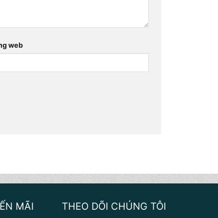
ng web
ẾN MÃI
THEO DÕI CHÚNG TÔI