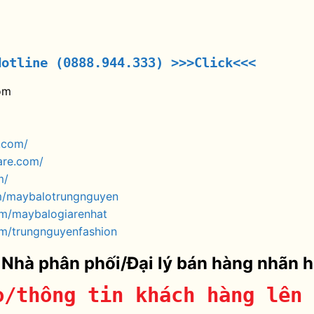
Hotline (0888.944.333)
>>>Click<<<
om
.com/
are.com/
m/
m/maybalotrungnguyen
om/maybalogiarenhat
m/trungnguyenfashion
 Nhà phân phối/Đại lý bán hàng nhãn 
o/thông tin khách hàng lên 