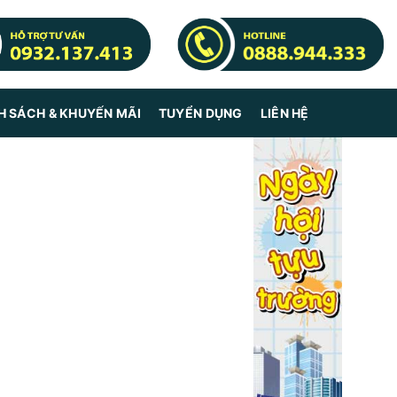
H SÁCH & KHUYẾN MÃI
TUYỂN DỤNG
LIÊN HỆ