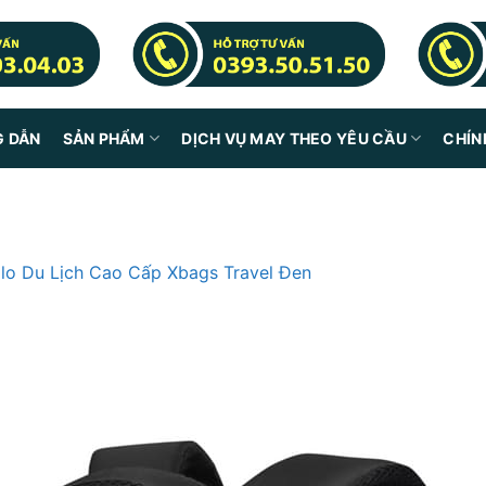
G DẪN
SẢN PHẨM
DỊCH VỤ MAY THEO YÊU CẦU
CHÍN
lo Du Lịch Cao Cấp Xbags Travel Đen