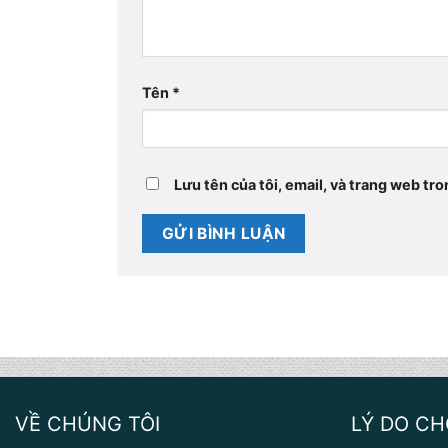
Tên
*
Lưu tên của tôi, email, và trang web tro
VỀ CHÚNG TÔI
LÝ DO C