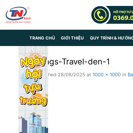
Skip
to
content
TRANG CHỦ
GIỚI THIỆU
QUY TRÌNH & HƯỚN
Xbags-Travel-den-1
Published
28/08/2025
at
1000 × 1000
in
Ba