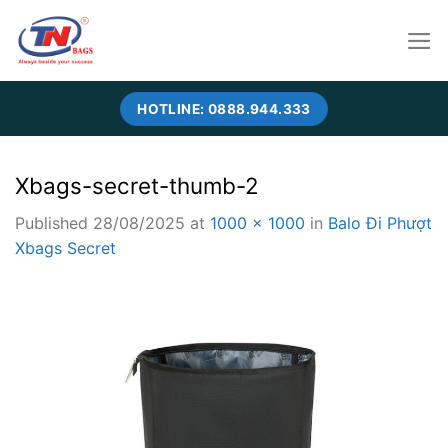
Skip
to
content
HOTLINE: 0888.944.333
Xbags-secret-thumb-2
Published
28/08/2025
at
1000 × 1000
in
Balo Đi Phượt
Xbags Secret