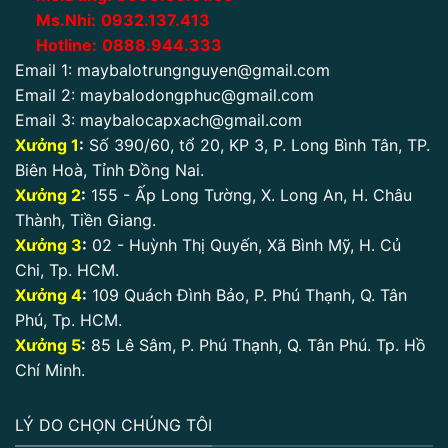
Ms.Nhi:
0932.137.413
Hotline:
0888.944.333
Email 1:
maybalotrungnguyen@gmail.com
Email 2:
maybalodongphuc@gmail.com
Email 3:
maybalocapxach@gmail.com
Xưởng 1
:
Số 390/60, tổ 20, KP 3, P. Long Bình Tân, TP.
Biên Hoà, Tỉnh Đồng Nai.
Xưởng 2
:
155 - Ấp Long Tường, X. Long An, H. Châu
Thành, Tiền Giang.
Xưởng 3
:
02 - Huỳnh Thị Quyến, Xã Bình Mỹ, H. Củ
Chi, Tp. HCM.
Xưởng 4
:
109 Quách Đình Bảo, P. Phú Thạnh, Q. Tân
Phú, Tp. HCM.
Xưởng 5
:
85 Lê Sâm, P. Phú Thạnh, Q. Tân Phú. Tp. Hồ
Chí Minh.
LÝ DO CHỌN CHÚNG TÔI