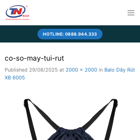
Skip
to
content
HOTLINE: 0888.944.333
co-so-may-tui-rut
Published
29/08/2025
at
2000 × 2000
in
Balo Dây Rút
XB 6005