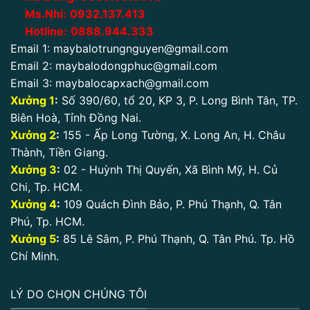
Ms.Nhi:
0932.137.413
Hotline:
0888.944.333
Email 1:
maybalotrungnguyen@gmail.com
Email 2:
maybalodongphuc@gmail.com
Email 3:
maybalocapxach@gmail.com
Xưởng 1
:
Số 390/60, tổ 20, KP 3, P. Long Bình Tân, TP.
Biên Hoà, Tỉnh Đồng Nai.
Xưởng 2
:
155 - Ấp Long Tường, X. Long An, H. Châu
Thành, Tiền Giang.
Xưởng 3
:
02 - Huỳnh Thị Quyến, Xã Bình Mỹ, H. Củ
Chi, Tp. HCM.
Xưởng 4
:
109 Quách Đình Bảo, P. Phú Thạnh, Q. Tân
Phú, Tp. HCM.
Xưởng 5
:
85 Lê Sâm, P. Phú Thạnh, Q. Tân Phú. Tp. Hồ
Chí Minh.
LÝ DO CHỌN CHÚNG TÔI