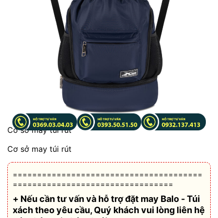
Cơ sở may túi rút
Cơ sở may túi rút
=======================================
=================================
+ Nếu cần tư vấn và hỗ trợ
đặt may Balo - Túi
xách theo yêu cầu
, Quý khách vui lòng liên hệ