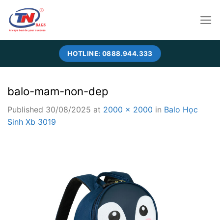
Skip
to
content
HOTLINE: 0888.944.333
balo-mam-non-dep
Published
30/08/2025
at
2000 × 2000
in
Balo Học
Sinh Xb 3019