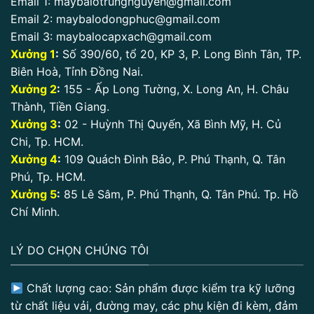
Email 1:
maybalotrungnguyen@gmail.com
Email 2:
maybalodongphuc@gmail.com
Email 3:
maybalocapxach@gmail.com
Xưởng 1
:
Số 390/60, tổ 20, KP 3, P. Long Bình Tân, TP.
Biên Hoà, Tỉnh Đồng Nai.
Xưởng 2
:
155 - Ấp Long Tường, X. Long An, H. Châu
Thành, Tiền Giang.
Xưởng 3
:
02 - Huỳnh Thị Quyến, Xã Bình Mỹ, H. Củ
Chi, Tp. HCM.
Xưởng 4
:
109 Quách Đình Bảo, P. Phú Thạnh, Q. Tân
Phú, Tp. HCM.
Xưởng 5
:
85 Lê Sâm, P. Phú Thạnh, Q. Tân Phú. Tp. Hồ
Chí Minh.
LÝ DO CHỌN CHÚNG TÔI
Chất lượng cao: Sản phẩm được kiểm tra kỹ lưỡng
từ chất liệu vải, đường may, các phụ kiện đi kèm, đảm