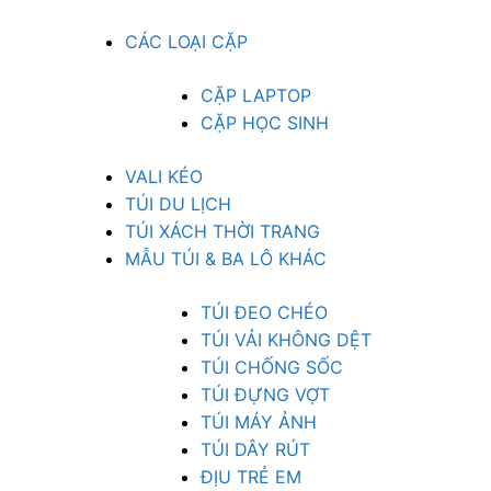
CÁC LOẠI CẶP
CẶP LAPTOP
CẶP HỌC SINH
VALI KÉO
TÚI DU LỊCH
TÚI XÁCH THỜI TRANG
MẪU TÚI & BA LÔ KHÁC
TÚI ĐEO CHÉO
TÚI VẢI KHÔNG DỆT
TÚI CHỐNG SỐC
TÚI ĐỰNG VỢT
TÚI MÁY ẢNH
TÚI DÂY RÚT
ĐỊU TRẺ EM