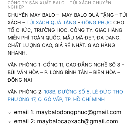
CÔNG TY SẢN XUẤT BALO – TÚI XÁCH CHUYÊN
NGHIỆP
CHUYÊN MAY BALO – MAY BALO QUÀ TẶNG – TÚI
XÁCH –
TÚI XÁCH QUÀ TẶNG
–
ĐỒNG PHỤC
CHO
TỔ CHỨC, TRƯỜNG HỌC, CÔNG TY. GIAO HÀNG
MIỄN PHÍ TOÀN QUỐC. MẪU MÃ ĐẸP, ĐA DANG.
CHẤT LƯỢNG CAO, GIÁ RẺ NHẤT. GIAO HÀNG
NHANH.
VĂN PHÒNG 1: CỔNG 11, CAO ĐẲNG NGHỀ SỐ 8 –
BÙI VĂN HÒA – P. LONG BÌNH TÂN – BIÊN HÒA –
ĐỒNG NAI
VĂN PHÒNG 2:
108B, ĐƯỜNG SỐ 5, LÊ ĐỨC THỌ
PHƯỜNG 17, Q. GÒ VẤP, TP. HỒ CHÍ MINH
email 1:
maybalodongphuc@gmail.com
email 2: maybalocapxach@gmail.com
……