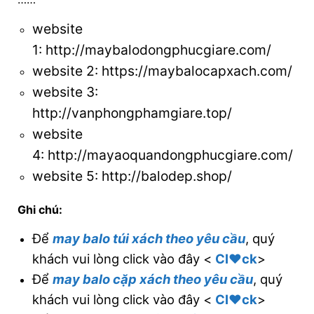
website
1:
http://maybalodongphucgiare.com/
website 2:
https://maybalocapxach.com/
website 3
:
http://vanphongphamgiare.top/
website
4:
http://mayaoquandongphucgiare.com/
website 5:
http://balodep.shop/
Ghi chú:
Để
may balo túi xách theo yêu cầu
, quý
khách vui lòng click vào đây <
Cl♥ck
>
Để
may balo cặp xách theo yêu cầu
, quý
khách vui lòng click vào đây <
Cl♥ck
>