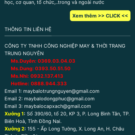
học, cơ quan, tổ chức,..trong và ngoài nước
Xem thêm >> CLICK <<
THÔNG TIN LIÊN HỆ
CÔNG TY TNHH CÔNG NGHIỆP MAY & THỜI TRANG
TRUNG NGUYÊN
Ms.Duyên:
0
369.03.04.03
Ms.Dung:
0393.50.51.50
Ms.Nhi:
0932.137.413
Hotline:
0888.944.333
Email 1:
maybalotrungnguyen@gmail.com
Email 2:
maybalodongphuc@gmail.com
Email 3:
maybalocapxach@gmail.com
Xưởng 1
:
Số 390/60, tổ 20, KP 3, P. Long Bình Tân, TP.
Biên Hoà, Tỉnh Đồng Nai.
Xưởng 2
:
155 - Ấp Long Tường, X. Long An, H. Châu