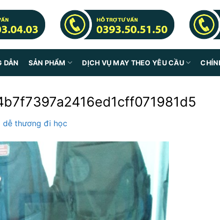
G DẪN
SẢN PHẨM
DỊCH VỤ MAY THEO YÊU CẦU
CHÍN
b7f7397a2416ed1cff071981d5
o dễ thương đi học