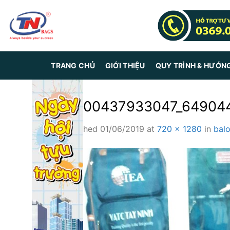
Skip
to
content
TRANG CHỦ
GIỚI THIỆU
QUY TRÌNH & HƯỚN
z1400437933047_649044
Published
01/06/2019
at
720 × 1280
in
bal