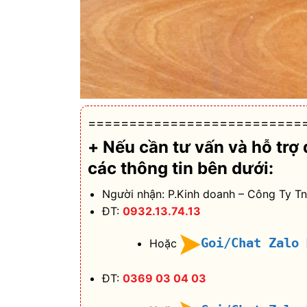
==========================
+ Nếu cần tư vấn và hỗ trợ
các thông tin bên dưới:
Người nhận: P.Kinh doanh – Công Ty T
ĐT:
0932.13.74.13
Goi/Chat Zalo
Hoặc
ĐT:
0369 03 04 03