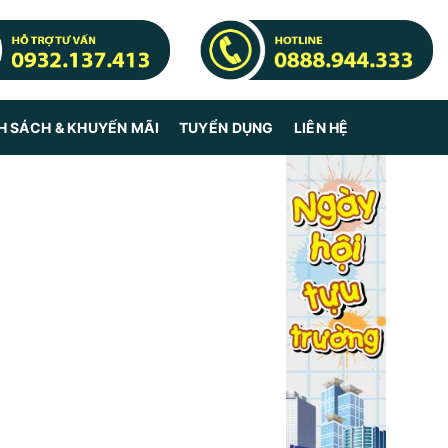
H SÁCH & KHUYẾN MÃI
TUYỂN DỤNG
LIÊN HỆ