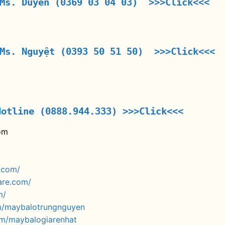
 Ms. Duyên (0369 03 04 03) >>>Click<<<
 Ms. Nguyệt (0393 50 51 50) >>>Click<<<
Hotline (0888.944.333)
>>>Click<<<
om
.com/
are.com/
m/
m/maybalotrungnguyen
om/maybalogiarenhat