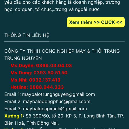
yêu cầu cho các khách hàng là doanh nghiệp, trường
học, cơ quan, tổ chức,..trong và ngoài nước
Xem thêm >> CLICK <<
THÔNG TIN LIÊN HỆ
CÔNG TY TNHH CÔNG NGHIỆP MAY & THỜI TRANG
TRUNG NGUYÊN
Ms.Duyên:
0
369.03.04.03
Ms.Dung:
0393.50.51.50
Ms.Nhi:
0932.137.413
Hotline:
0888.944.333
Email 1:
maybalotrungnguyen@gmail.com
Email 2:
maybalodongphuc@gmail.com
Email 3:
maybalocapxach@gmail.com
Xưởng 1
:
Số 390/60, tổ 20, KP 3, P. Long Bình Tân, TP.
Biên Hoà, Tỉnh Đồng Nai.