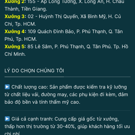
Xưởng 2
:
155 - Ấp Long Tường, X. Long An, H. Châu
Thành, Tiền Giang.
Xưởng 3
:
02 - Huỳnh Thị Quyến, Xã Bình Mỹ, H. Củ
Chi, Tp. HCM.
Xưởng 4
:
109 Quách Đình Bảo, P. Phú Thạnh, Q. Tân
Phú, Tp. HCM.
Xưởng 5
:
85 Lê Sâm, P. Phú Thạnh, Q. Tân Phú. Tp. Hồ
Chí Minh.
LÝ DO CHỌN CHÚNG TÔI
Chất lượng cao: Sản phẩm được kiểm tra kỹ lưỡng
từ chất liệu vải, đường may, các phụ kiện đi kèm, đảm
bảo độ bền và tính thẩm mỹ cao.
Giá cả cạnh tranh: Cung cấp giá gốc từ xưởng,
thấp hơn thị trường từ 30-40%, giúp khách hàng tối ưu
chi phí.