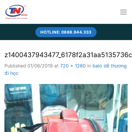
Skip
to
content
HOTLINE: 0888.944.333
z1400437943477_6178f2a31aa5135736
Published
01/06/2019
at
720 × 1280
in
balo dễ thương
đi học