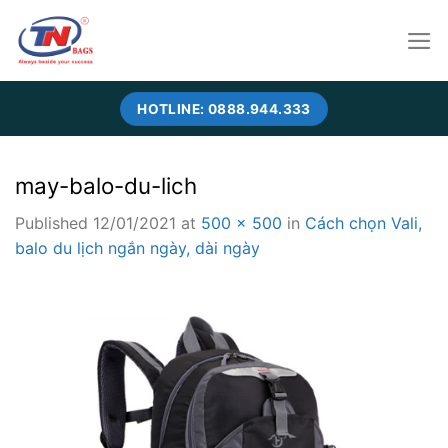
Skip
to
content
HOTLINE: 0888.944.333
may-balo-du-lich
Published
12/01/2021
at
500 × 500
in
Cách chọn Vali,
balo du lịch ngắn ngày, dài ngày