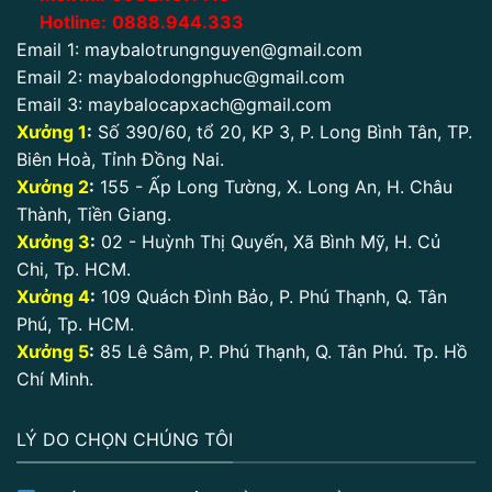
Hotline:
0888.944.333
Email 1:
maybalotrungnguyen@gmail.com
Email 2:
maybalodongphuc@gmail.com
Email 3:
maybalocapxach@gmail.com
Xưởng 1
:
Số 390/60, tổ 20, KP 3, P. Long Bình Tân, TP.
Biên Hoà, Tỉnh Đồng Nai.
Xưởng 2
:
155 - Ấp Long Tường, X. Long An, H. Châu
Thành, Tiền Giang.
Xưởng 3
:
02 - Huỳnh Thị Quyến, Xã Bình Mỹ, H. Củ
Chi, Tp. HCM.
Xưởng 4
:
109 Quách Đình Bảo, P. Phú Thạnh, Q. Tân
Phú, Tp. HCM.
Xưởng 5
:
85 Lê Sâm, P. Phú Thạnh, Q. Tân Phú. Tp. Hồ
Chí Minh.
LÝ DO CHỌN CHÚNG TÔI