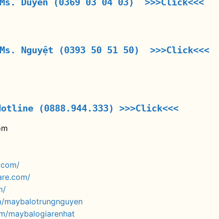
 Ms. Duyên (0369 03 04 03) >>>Click<<<
 Ms. Nguyệt (0393 50 51 50) >>>Click<<<
Hotline (0888.944.333)
>>>Click<<<
om
.com/
are.com/
m/
m/maybalotrungnguyen
om/maybalogiarenhat