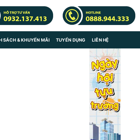
H SÁCH & KHUYẾN MÃI
TUYỂN DỤNG
LIÊN HỆ