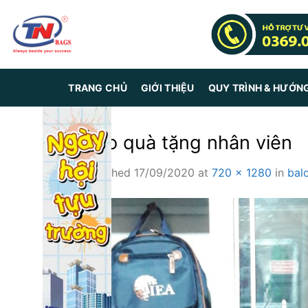
Skip
to
content
TRANG CHỦ
GIỚI THIỆU
QUY TRÌNH & HƯỚN
balo quà tặng nhân viên
Published
17/09/2020
at
720 × 1280
in
bal