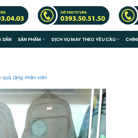
G DẪN
SẢN PHẨM
DỊCH VỤ MAY THEO YÊU CẦU
CHÍN
o quà tặng nhân viên