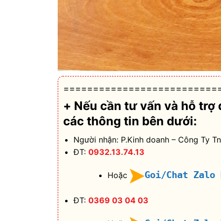
==========================
+ Nếu cần tư vấn và hỗ trợ
các thông tin bên dưới:
Người nhận: P.Kinh doanh – Công Ty T
ĐT:
0932.13.74.13
Goi/Chat Zalo
Hoặc
ĐT:
0369 03 04 03