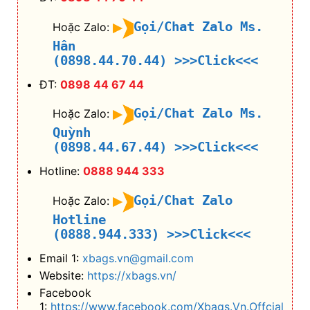
Gọi/Chat Zalo Ms.
Hoặc Zalo:
Hân
(0898.44.70.44)
>>>Click<<<
ĐT:
0898 44 67 44
Gọi/Chat Zalo Ms.
Hoặc Zalo:
Quỳnh
(0898.44.67.44)
>>>Click<<<
Hotline:
0888 944 333
Gọi/Chat Zalo
Hoặc Zalo:
Hotline
(0888.944.333)
>>>Click<<<
Email 1:
xbags.vn@gmail.com
Website:
https://xbags.vn/
Facebook
1:
https://www.facebook.com/Xbags.Vn.Offcial