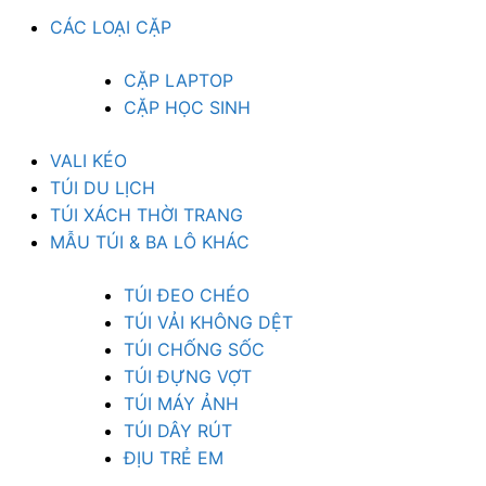
CÁC LOẠI CẶP
CẶP LAPTOP
CẶP HỌC SINH
VALI KÉO
TÚI DU LỊCH
TÚI XÁCH THỜI TRANG
MẪU TÚI & BA LÔ KHÁC
TÚI ĐEO CHÉO
TÚI VẢI KHÔNG DỆT
TÚI CHỐNG SỐC
TÚI ĐỰNG VỢT
TÚI MÁY ẢNH
TÚI DÂY RÚT
ĐỊU TRẺ EM