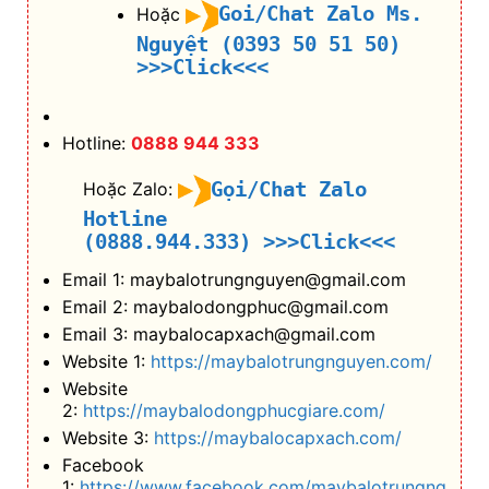
Goi/Chat Zalo Ms.
Hoặc
Nguyệt (0393 50 51 50)
>>>Click<<<
Hotline:
0888 944 333
Gọi/Chat Zalo
Hoặc Zalo:
Hotline
(0888.944.333)
>>>Click<<<
Email 1: maybalotrungnguyen@gmail.com
Email 2: maybalodongphuc@gmail.com
Email 3: maybalocapxach@gmail.com
Website 1:
https://maybalotrungnguyen.com/
Website
2:
https://maybalodongphucgiare.com/
Website 3:
https://maybalocapxach.com/
Facebook
1:
https://www.facebook.com/maybalotrungng