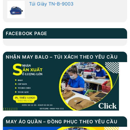
Túi Giày TN-B-9003
FACEBOOK PAGE
NHẬN MAY BALO – TÚI XÁCH THEO YÊU CẦU
MAY ÁO QUẦN – ĐỒNG PHỤC THEO YÊU CẦU