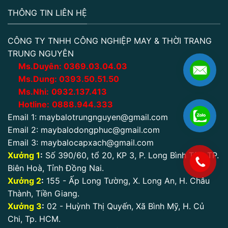
THÔNG TIN LIÊN HỆ
CÔNG TY TNHH CÔNG NGHIỆP MAY & THỜI TRANG
TRUNG NGUYÊN
Ms.Duyên:
0
369.03.04.03
Ms.Dung:
0393.50.51.50
Ms.Nhi:
0932.137.413
Hotline:
0888.944.333
Email 1:
maybalotrungnguyen@gmail.com
Email 2:
maybalodongphuc@gmail.com
Email 3:
maybalocapxach@gmail.com
Xưởng 1
:
Số 390/60, tổ 20, KP 3, P. Long Bình Tân, TP.
.
Biên Hoà, Tỉnh Đồng Nai.
Xưởng 2
:
155 - Ấp Long Tường, X. Long An, H. Châu
Thành, Tiền Giang.
Xưởng 3
:
02 - Huỳnh Thị Quyến, Xã Bình Mỹ, H. Củ
Chi, Tp. HCM.