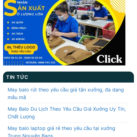
TIN TỨC
May balo rút theo yêu cầu giá tận xưởng, đa dạng
mẫu mã
May Balo Du Lịch Theo Yêu Cầu Giá Xưởng Uy Tín,
Chất Lượng
May balo laptop giá rẻ theo yêu cầu tại xưởng
Trung Nguyên Bags