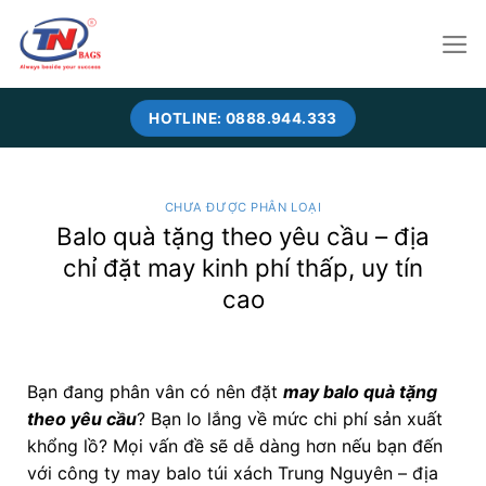
Skip
to
content
HOTLINE: 0888.944.333
CHƯA ĐƯỢC PHÂN LOẠI
Balo quà tặng theo yêu cầu – địa
chỉ đặt may kinh phí thấp, uy tín
cao
Bạn đang phân vân có nên đặt
may balo quà tặng
theo yêu cầu
? Bạn lo lắng về mức chi phí sản xuất
khổng lồ? Mọi vấn đề sẽ dễ dàng hơn nếu bạn đến
với công ty may balo túi xách Trung Nguyên – địa