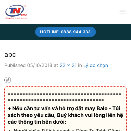
Skip
to
content
HOTLINE: 0888.944.333
abc
Published
05/10/2018
at
22 × 21
in
Lý do chọn
=======================================
=================================
+ Nếu cần tư vấn và hỗ trợ
đặt may Balo - Túi
xách theo yêu cầu
, Quý khách vui lòng liên hệ
các thông tin bên dưới:
Người nhận: P.Kinh doanh – Công Ty Tnhh Công