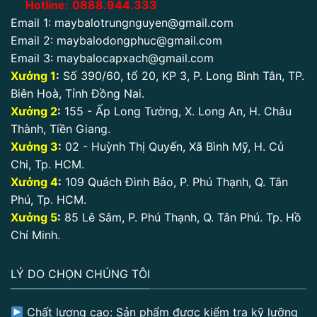
Hotline:
0888.944.333
Email 1:
maybalotrungnguyen@gmail.com
Email 2:
maybalodongphuc@gmail.com
Email 3:
maybalocapxach@gmail.com
Xưởng 1
:
Số 390/60, tổ 20, KP 3, P. Long Bình Tân, TP.
Biên Hoà, Tỉnh Đồng Nai.
Xưởng 2
:
155 - Ấp Long Tường, X. Long An, H. Châu
Thành, Tiền Giang.
Xưởng 3
:
02 - Huỳnh Thị Quyến, Xã Bình Mỹ, H. Củ
Chi, Tp. HCM.
Xưởng 4
:
109 Quách Đình Bảo, P. Phú Thạnh, Q. Tân
Phú, Tp. HCM.
Xưởng 5
:
85 Lê Sâm, P. Phú Thạnh, Q. Tân Phú. Tp. Hồ
Chí Minh.
LÝ DO CHỌN CHÚNG TÔI
Chất lượng cao: Sản phẩm được kiểm tra kỹ lưỡng