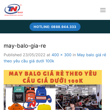
Skip
to
content
HOTLINE: 0888.944.333
may-balo-gia-re
Published
23/05/2022
at
400 × 300
in
May balo giá rẻ
theo yêu cầu giá dưới 100k