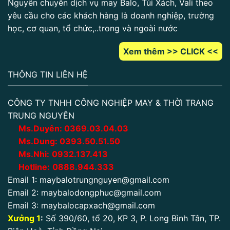
Nguyên chuyên dịch vụ may Balo, Túi Xách, Vali theo
yêu cầu cho các khách hàng là doanh nghiệp, trường
học, cơ quan, tổ chức,..trong và ngoài nước
Xem thêm >> CLICK <<
THÔNG TIN LIÊN HỆ
CÔNG TY TNHH CÔNG NGHIỆP MAY & THỜI TRANG
TRUNG NGUYÊN
Ms.Duyên:
0
369.03.04.03
Ms.Dung:
0393.50.51.50
Ms.Nhi:
0932.137.413
Hotline:
0888.944.333
Email 1:
maybalotrungnguyen@gmail.com
Email 2:
maybalodongphuc@gmail.com
Email 3:
maybalocapxach@gmail.com
Xưởng 1
:
Số 390/60, tổ 20, KP 3, P. Long Bình Tân, TP.