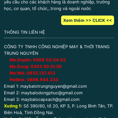
yêu cầu cho các khách hàng là doanh nghiệp, trường
học, cơ quan, tổ chức,..trong và ngoài nước
Xem thêm >> CLICK <<
THÔNG TIN LIÊN HỆ
CÔNG TY TNHH CÔNG NGHIỆP MAY & THỜI TRANG
TRUNG NGUYÊN
Ms.Duyên:
0
369.03.04.03
Ms.Dung:
0393.50.51.50
Ms.Nhi:
0932.137.413
Hotline:
0888.944.333
Email 1:
maybalotrungnguyen@gmail.com
Email 2:
maybalodongphuc@gmail.com
Email 3:
maybalocapxach@gmail.com
Xưởng 1
:
Số 390/60, tổ 20, KP 3, P. Long Bình Tân, TP.
Biên Hoà, Tỉnh Đồng Nai.