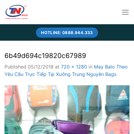
Skip
to
content
HOTLINE: 0888.944.333
6b49d694c19820c67989
Published
05/12/2018
at
720 × 1280
in
May Balo Theo
Yêu Cầu Trực Tiếp Tại Xưởng Trung Nguyên Bags