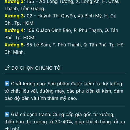
Xưởng 2
:
155 - Ấp Long Tường, X. Long An, H. Châu
Thành, Tiền Giang.
Xưởng 3
:
02 - Huỳnh Thị Quyến, Xã Bình Mỹ, H. Củ
Chi, Tp. HCM.
Xưởng 4
:
109 Quách Đình Bảo, P. Phú Thạnh, Q. Tân
Phú, Tp. HCM.
Xưởng 5
:
85 Lê Sâm, P. Phú Thạnh, Q. Tân Phú. Tp. Hồ
Chí Minh.
LÝ DO CHỌN CHÚNG TÔI
Chất lượng cao: Sản phẩm được kiểm tra kỹ lưỡng
từ chất liệu vải, đường may, các phụ kiện đi kèm, đảm
bảo độ bền và tính thẩm mỹ cao.
Giá cả cạnh tranh: Cung cấp giá gốc từ xưởng,
thấp hơn thị trường từ 30-40%, giúp khách hàng tối ưu
chi phí.