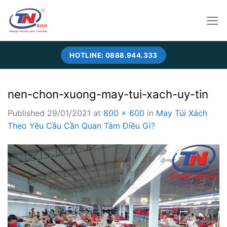
Skip
to
content
HOTLINE: 0888.944.333
nen-chon-xuong-may-tui-xach-uy-tin
Published
29/01/2021
at
800 × 600
in
May Túi Xách
Theo Yêu Cầu Cần Quan Tâm Điều Gì?