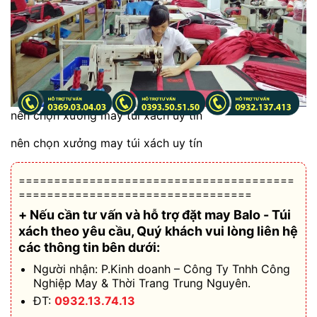
nên chọn xưởng may túi xách uy tín
nên chọn xưởng may túi xách uy tín
=======================================
=================================
+ Nếu cần tư vấn và hỗ trợ
đặt may Balo - Túi
xách theo yêu cầu
, Quý khách vui lòng liên hệ
các thông tin bên dưới:
Người nhận: P.Kinh doanh – Công Ty Tnhh Công
Nghiệp May & Thời Trang Trung Nguyên.
ĐT:
0932.13.74.13