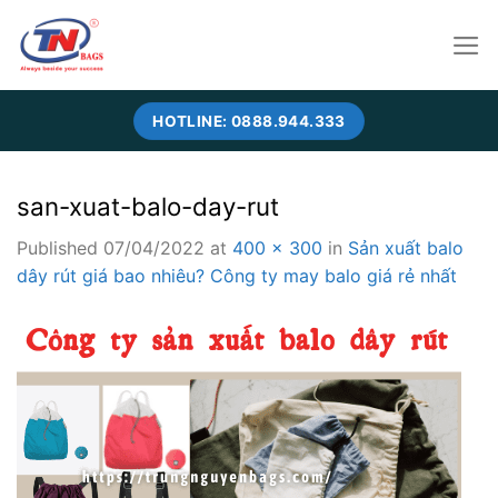
Skip
to
content
HOTLINE: 0888.944.333
san-xuat-balo-day-rut
Published
07/04/2022
at
400 × 300
in
Sản xuất balo
dây rút giá bao nhiêu? Công ty may balo giá rẻ nhất