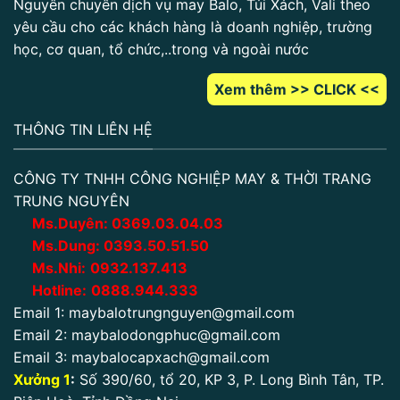
Nguyên chuyên dịch vụ may Balo, Túi Xách, Vali theo
yêu cầu cho các khách hàng là doanh nghiệp, trường
học, cơ quan, tổ chức,..trong và ngoài nước
Xem thêm >> CLICK <<
THÔNG TIN LIÊN HỆ
CÔNG TY TNHH CÔNG NGHIỆP MAY & THỜI TRANG
TRUNG NGUYÊN
Ms.Duyên:
0
369.03.04.03
Ms.Dung:
0393.50.51.50
Ms.Nhi:
0932.137.413
Hotline:
0888.944.333
Email 1:
maybalotrungnguyen@gmail.com
Email 2:
maybalodongphuc@gmail.com
Email 3:
maybalocapxach@gmail.com
Xưởng 1
:
Số 390/60, tổ 20, KP 3, P. Long Bình Tân, TP.